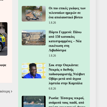
Οι πιο επικές γκάφες των
τελευταίων ημερών σε
ένα απολαυστικό βίντεο
1.8.26
Πόρτο Γερμενό: Πάνω
από 150 κατοικίες
κατεστραμμένες – Νέα
εκκένωση στη
Λιβαδόστρα
1.8.26
ρυψε
Σοκ στην Ουγκάντα:
Νεκρός ο διεθνής
ποδοσφαιριστής Ντέιβιντ
Οβόρι μετά από άγρια
ληστεία στην Καμπάλα
6.8.26
αιότερη
Ρωσία: Τέσσερις νεκροί,
ανάμεσά τους παιδί, από