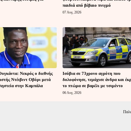
παιδιά από βέβαιο πνιγμό
07 Αυγ, 2026
Ουγκάντα: Νεκρός ο διεθνής
Ισόβια σε 73χρονο αγρότη που
ιστής Ντέιβιντ Οβόρι μετά
δολοφόνησε, τεμάχισε άνδρα και έκ
 ληστεία στην Καμπάλα
το πτώμα σε βαρέλι με τσιμέντο
06 Αυγ, 2026
Παλ