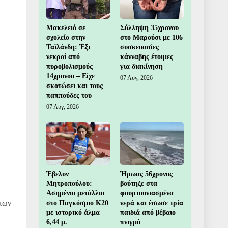
Μακελειό σε
Σύλληψη 35χρονου
σχολείο στην
στο Μαρούσι με 106
Ταϊλάνδη: Έξι
συσκευασίες
νεκροί από
κάνναβης έτοιμες
πυροβολισμούς
για διακίνηση
14χρονου – Είχε
07 Αυγ, 2026
σκοτώσει και τους
παππούδες του
07 Αυγ, 2026
Έβελυν
Ήρωας 56χρονος
Μητροπούλου:
βούτηξε στα
Ασημένιο μετάλλιο
φουρτουνιασμένα
 των
στο Παγκόσμιο Κ20
νερά και έσωσε τρία
με ιστορικό άλμα
παιδιά από βέβαιο
6,44 μ.
πνιγμό