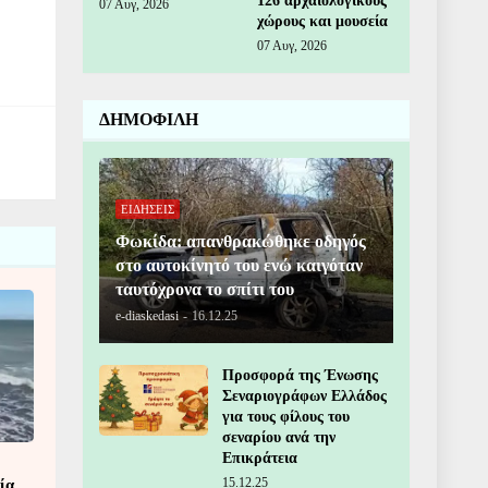
126 αρχαιολογικούς
07 Αυγ, 2026
χώρους και μουσεία
07 Αυγ, 2026
ΔΗΜΟΦΙΛΗ
ΕΙΔΗΣΕΙΣ
Φωκίδα: απανθρακώθηκε οδηγός
στο αυτοκίνητό του ενώ καιγόταν
ταυτόχρονα το σπίτι του
e-diaskedasi
-
16.12.25
Προσφορά της Ένωσης
Σεναριογράφων Ελλάδος
για τους φίλους του
σεναρίου ανά την
Επικράτεια
15.12.25
ία