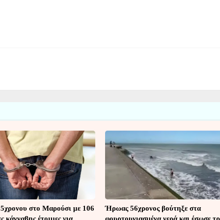
5χρονου στο Μαρούσι με 106
Ήρωας 56χρονος βούτηξε στα
ς κάνναβης έτοιμες για
φουρτουνιασμένα νερά και έσωσε τρ