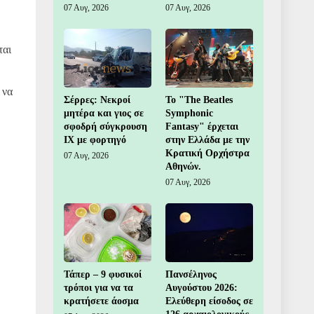
07 Αυγ, 2026
07 Αυγ, 2026
ται
 να
Σέρρες: Νεκροί
Το "The Beatles
μητέρα και γιος σε
Symphonic
σφοδρή σύγκρουση
Fantasy" έρχεται
ΙΧ με φορτηγό
στην Ελλάδα με την
Κρατική Ορχήστρα
07 Αυγ, 2026
Αθηνών.
07 Αυγ, 2026
Τάπερ – 9 φυσικοί
Πανσέληνος
τρόποι για να τα
Αυγούστου 2026:
κρατήσετε άοσμα
Ελεύθερη είσοδος σε