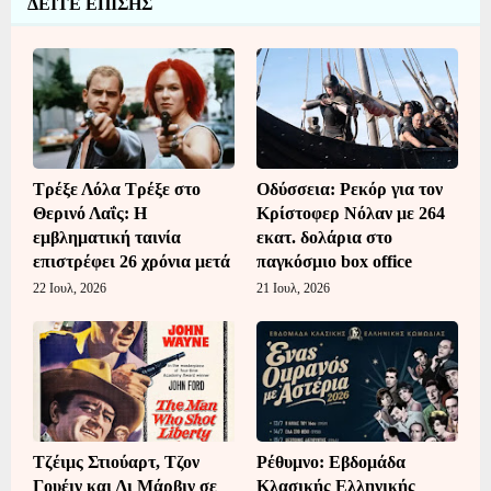
ΔΕΙΤΕ ΕΠΙΣΗΣ
Τρέξε Λόλα Τρέξε στο
Οδύσσεια: Ρεκόρ για τον
Θερινό Λαΐς: Η
Κρίστοφερ Νόλαν με 264
εμβληματική ταινία
εκατ. δολάρια στο
επιστρέφει 26 χρόνια μετά
παγκόσμιο box office
22 Ιουλ, 2026
21 Ιουλ, 2026
Τζέιμς Στιούαρτ, Τζον
Ρέθυμνο: Εβδομάδα
Γουέιν και Λι Μάρβιν σε
Κλασικής Ελληνικής