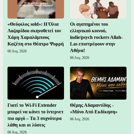
«Θεόφιλος sold»: Η Όλια
Οι αγαπημένοι του
Λαζαρίδου σκηνοθετεί τον
ελληνικού κοινού,
Χάρη Χαραλάμπους
indie/psych rockers Allah-
Καζέπη στο Θέατρο Ψυρρή
Las επιστρέφουν στην
Αθήνα!
06 Αυγ, 2026
06 Αυγ, 2026
Γιατί το Wi-Fi Extender
Θέμης Αδαμαντίδης -
μπορεί να κάνει το ίντερνετ
«Μόνο Από Εκδίκηση»
πιο αργό – Τα 3 συχνότερα
06 Αυγ, 2026
λάθη και οι λύσεις
06 Αυγ, 2026