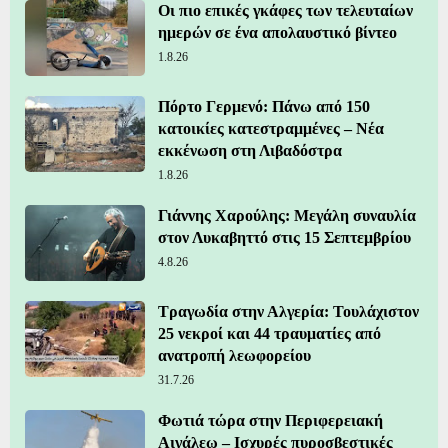
Οι πιο επικές γκάφες των τελευταίων
ημερών σε ένα απολαυστικό βίντεο
1.8.26
Πόρτο Γερμενό: Πάνω από 150
κατοικίες κατεστραμμένες – Νέα
εκκένωση στη Λιβαδόστρα
1.8.26
Γιάννης Χαρούλης: Μεγάλη συναυλία
στον Λυκαβηττό στις 15 Σεπτεμβρίου
4.8.26
Τραγωδία στην Αλγερία: Τουλάχιστον
25 νεκροί και 44 τραυματίες από
ανατροπή λεωφορείου
31.7.26
Φωτιά τώρα στην Περιφερειακή
Αιγάλεω – Ισχυρές πυροσβεστικές