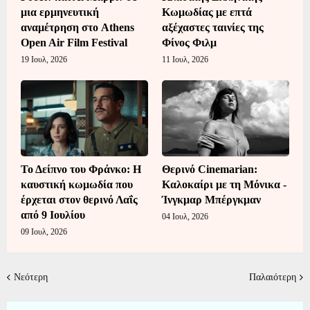
μια ερμηνευτική
Κωμωδίας με επτά
αναμέτρηση στο Athens
αξέχαστες ταινίες της
Open Air Film Festival
Φίνος Φιλμ
19 Ιουλ, 2026
11 Ιουλ, 2026
Το Δείπνο του Φράνκο: Η
Θερινό Cinemarian:
καυστική κωμωδία που
Καλοκαίρι με τη Μόνικα -
έρχεται στον θερινό Λαΐς
Ίνγκμαρ Μπέργκμαν
από 9 Ιουλίου
04 Ιουλ, 2026
09 Ιουλ, 2026
Νεότερη
Παλαιότερη