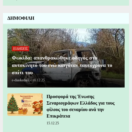
ΔΗΜΟΦΙΛΗ
ΕΙΔΗΣΕΙΣ
Φωκίδα: απανθρακώθηκε οδηγός στο
αυτοκίνητό του ενώ καιγόταν ταυτόχρονα το
σπίτι του
e-diaskedasi
-
16.12.25
Προσφορά της Ένωσης
Σεναριογράφων Ελλάδος για τους
φίλους του σεναρίου ανά την
Επικράτεια
15.12.25