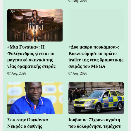
07 Αυγ, 2026
«Μια Γυναίκα»: Η
«Δυο μαύρα πουκάμισα»:
Φολέγανδρος γίνεται το
Κυκλοφόρησε το πρώτο
μαγευτικό σκηνικό της
trailer της νέας δραματικής
νέας δραματικής σειράς
σειράς του MEGA
07 Αυγ, 2026
07 Αυγ, 2026
Σοκ στην Ουγκάντα:
Ισόβια σε 73χρονο αγρότη
Νεκρός ο διεθνής
που δολοφόνησε, τεμάχισε