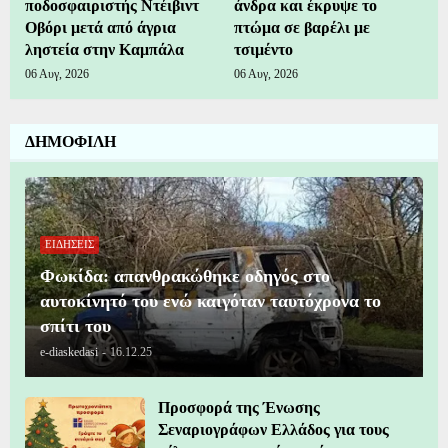
ποδοσφαιριστής Ντέιβιντ
άνδρα και έκρυψε το
Οβόρι μετά από άγρια
πτώμα σε βαρέλι με
ληστεία στην Καμπάλα
τσιμέντο
06 Αυγ, 2026
06 Αυγ, 2026
ΔΗΜΟΦΙΛΗ
ΕΙΔΗΣΕΙΣ
Φωκίδα: απανθρακώθηκε οδηγός στο
αυτοκίνητό του ενώ καιγόταν ταυτόχρονα το
σπίτι του
e-diaskedasi
-
16.12.25
Προσφορά της Ένωσης
Σεναριογράφων Ελλάδος για τους