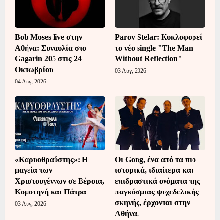
Bob Moses live στην
Parov Stelar: Κυκλοφορεί
Αθήνα: Συναυλία στο
το νέο single "The Man
Gagarin 205 στις 24
Without Reflection"
Οκτωβρίου
03 Αυγ, 2026
04 Αυγ, 2026
«Καρυοθραύστης»: Η
Οι Gong, ένα από τα πιο
μαγεία των
ιστορικά, ιδιαίτερα και
Χριστουγέννων σε Βέροια,
επιδραστικά ονόματα της
Κομοτηνή και Πάτρα
παγκόσμιας ψυχεδελικής
σκηνής, έρχονται στην
03 Αυγ, 2026
Αθήνα.