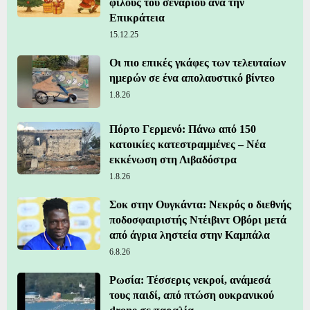
φίλους του σεναρίου ανά την
Επικράτεια
15.12.25
Οι πιο επικές γκάφες των τελευταίων
ημερών σε ένα απολαυστικό βίντεο
1.8.26
Πόρτο Γερμενό: Πάνω από 150
κατοικίες κατεστραμμένες – Νέα
εκκένωση στη Λιβαδόστρα
1.8.26
Σοκ στην Ουγκάντα: Νεκρός ο διεθνής
ποδοσφαιριστής Ντέιβιντ Οβόρι μετά
από άγρια ληστεία στην Καμπάλα
6.8.26
Ρωσία: Τέσσερις νεκροί, ανάμεσά
τους παιδί, από πτώση ουκρανικού