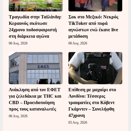
Τραγωδία στην Ταϊλάνδη:
Σοκ στο Μεξικό: Νεκρός
Κεραυνός σκότωσε
TikToker από πυρά
24χρονο ποδοσφαιριστή
αγνώστων ενώ έκανε live
στη διάρκεια αγώνα
μετάδοση
06 Αυγ, 2026
06 Αυγ, 2026
Ανάκληση από τον ΕΦΕΤ
Επίθεση με μαχαίρι στο
για ζελεδάκια με THC και
Λονδίνο: Τέσσερις
CBD – Προειδοποίηση
τραυματίες στο Κόβεντ
προς τους καταναλωτές
Γκάρντεν – Συνελήφθη
47χρονη
06 Αυγ, 2026
05 Αυγ, 2026