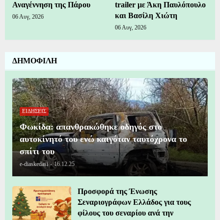
Αναγέννηση της Πάρου
trailer με Άκη Παυλόπουλο
και Βασίλη Χιώτη
06 Αυγ, 2026
06 Αυγ, 2026
ΔΗΜΟΦΙΛΗ
ΕΙΔΗΣΕΙΣ
Φωκίδα: απανθρακώθηκε οδηγός στο
αυτοκίνητό του ενώ καιγόταν ταυτόχρονα το
σπίτι του
e-diaskedasi
-
16.12.25
Προσφορά της Ένωσης
Σεναριογράφων Ελλάδος για τους
φίλους του σεναρίου ανά την