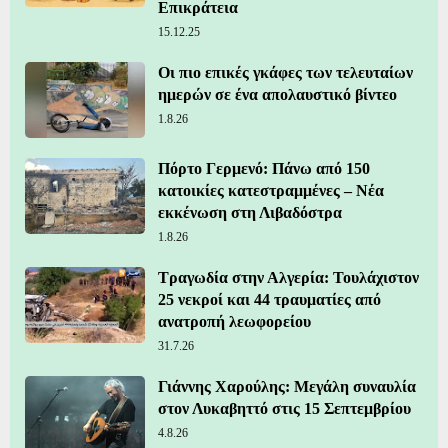
Επικράτεια
15.12.25
Οι πιο επικές γκάφες των τελευταίων
ημερών σε ένα απολαυστικό βίντεο
1.8.26
Πόρτο Γερμενό: Πάνω από 150
κατοικίες κατεστραμμένες – Νέα
εκκένωση στη Λιβαδόστρα
1.8.26
Τραγωδία στην Αλγερία: Τουλάχιστον
25 νεκροί και 44 τραυματίες από
ανατροπή λεωφορείου
31.7.26
Γιάννης Χαρούλης: Μεγάλη συναυλία
στον Λυκαβηττό στις 15 Σεπτεμβρίου
4.8.26