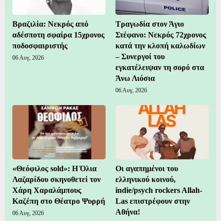
Βραζιλία: Νεκρός από
Τραγωδία στον Άγιο
αδέσποτη σφαίρα 15χρονος
Στέφανο: Νεκρός 72χρονος
ποδοσφαιριστής
κατά την κλοπή καλωδίων
– Συνεργοί του
06 Αυγ, 2026
εγκατέλειψαν τη σορό στα
Άνω Λιόσια
06 Αυγ, 2026
«Θεόφιλος sold»: Η Όλια
Οι αγαπημένοι του
Λαζαρίδου σκηνοθετεί τον
ελληνικού κοινού,
Χάρη Χαραλάμπους
indie/psych rockers Allah-
Καζέπη στο Θέατρο Ψυρρή
Las επιστρέφουν στην
Αθήνα!
06 Αυγ, 2026