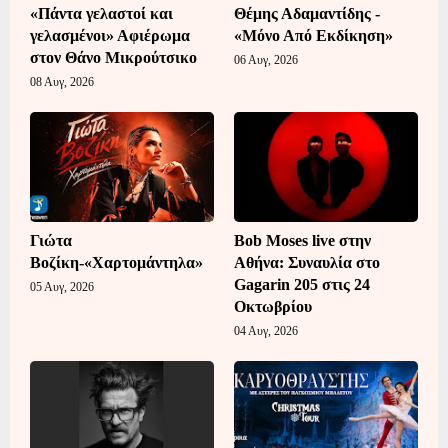
«Πάντα γελαστοί και
Θέμης Αδαμαντίδης -
γελασμένοι» Αφιέρωμα
«Μόνο Από Εκδίκηση»
στον Θάνο Μικρούτσικο
06 Αυγ, 2026
08 Αυγ, 2026
Γιώτα
Bob Moses live στην
Βοζίκη-«Χαρτομάντηλα»
Αθήνα: Συναυλία στο
Gagarin 205 στις 24
05 Αυγ, 2026
Οκτωβρίου
04 Αυγ, 2026