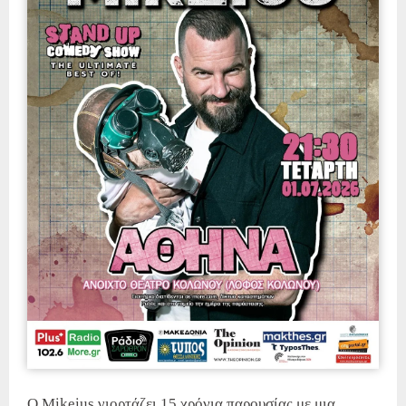
Ο Mikeius γιορτάζει 15 χρόνια παρουσίας με μια