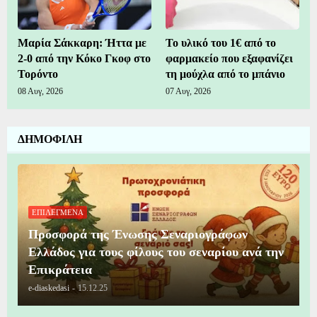
Μαρία Σάκκαρη: Ήττα με
Το υλικό του 1€ από το
2-0 από την Κόκο Γκοφ στο
φαρμακείο που εξαφανίζει
Τορόντο
τη μούχλα από το μπάνιο
08 Αυγ, 2026
07 Αυγ, 2026
ΔΗΜΟΦΙΛΗ
ΕΠΙΛΕΓΜΕΝΑ
Προσφορά της Ένωσης Σεναριογράφων
Ελλάδος για τους φίλους του σεναρίου ανά την
Επικράτεια
e-diaskedasi
-
15.12.25