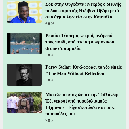
Σοκ στην Ουγκάντα: Νεκρός ο διεθνής
ποδοσφαιριστής Ντέιβιντ Οβόρι μετά
από άγρια ληστεία στην Καμπάλα
6.8.26
Ρωσία: Τέσσερις νεκροί, ανάμεσά
τους παιδί, από πτώση ουκρανικού
drone σε παραλία
3.8.26
Parov Stelar: Κυκλοφορεί το νέο single
"The Man Without Reflection"
3.8.26
Μακελειό σε σχολείο στην Ταϊλάνδη:
Έξι νεκροί από πυροβολισμούς
14χρονου – Είχε σκοτώσει και τους
παππούδες του
7.8.26