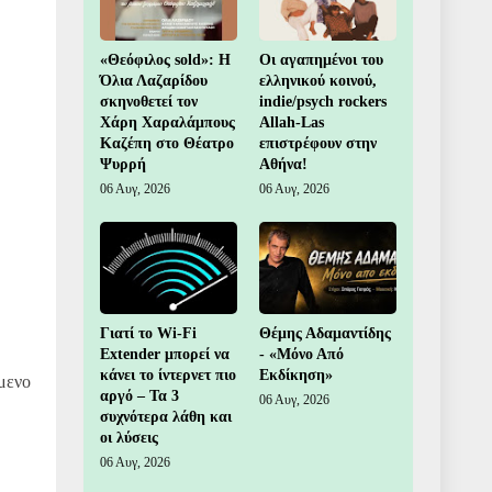
«Θεόφιλος sold»: Η
Οι αγαπημένοι του
Όλια Λαζαρίδου
ελληνικού κοινού,
σκηνοθετεί τον
indie/psych rockers
Χάρη Χαραλάμπους
Allah-Las
Καζέπη στο Θέατρο
επιστρέφουν στην
Ψυρρή
Αθήνα!
06 Αυγ, 2026
06 Αυγ, 2026
Γιατί το Wi-Fi
Θέμης Αδαμαντίδης
Extender μπορεί να
- «Μόνο Από
κάνει το ίντερνετ πιο
Εκδίκηση»
ίμενο
αργό – Τα 3
06 Αυγ, 2026
συχνότερα λάθη και
οι λύσεις
06 Αυγ, 2026