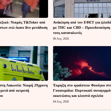
εξικό: Νεκρός TikToker από
Ανάκληση από τον ΕΦΕΤ για ζελεδ
στων ενώ έκανε live μετάδοση
με THC και CBD – Προειδοποίηση
τους καταναλωτές
06 Αυγ, 2026
στη Λακωνία: Νεκρή 29χρονη
Έκρηξη στο ηφαίστειο Φουέγκο στ
 μετά από εκτροπή
Γουατεμάλα: Πορτοκαλί συναγερμό
ου
εκκενώσεις και κλειστά σχολεία
04 Αυγ, 2026