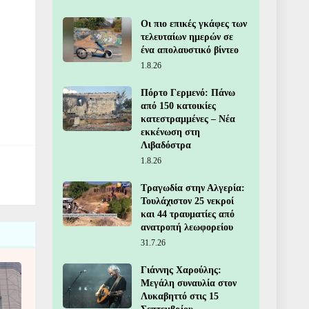
Οι πιο επικές γκάφες των
τελευταίων ημερών σε
ένα απολαυστικό βίντεο
1.8.26
Πόρτο Γερμενό: Πάνω
από 150 κατοικίες
κατεστραμμένες – Νέα
εκκένωση στη
Λιβαδόστρα
1.8.26
Τραγωδία στην Αλγερία:
Τουλάχιστον 25 νεκροί
και 44 τραυματίες από
ανατροπή λεωφορείου
31.7.26
Γιάννης Χαρούλης:
Μεγάλη συναυλία στον
Λυκαβηττό στις 15