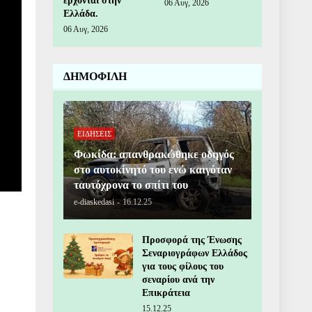
έρχονται στην
06 Αυγ, 2026
Ελλάδα.
06 Αυγ, 2026
ΔΗΜΟΦΙΛΗ
ΕΙΔΗΣΕΙΣ
Φωκίδα: απανθρακώθηκε οδηγός
στο αυτοκίνητό του ενώ καιγόταν
ταυτόχρονα το σπίτι του
e-diaskedasi
-
16.12.25
Προσφορά της Ένωσης
Σεναριογράφων Ελλάδος
για τους φίλους του
σεναρίου ανά την
Επικράτεια
15.12.25