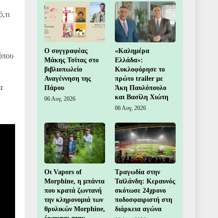
,τι
Ο συγγραφέας
«Καλημέρα
 όπου
Μάκης Τσίτας στο
Ελλάδα»:
βιβλιοπωλείο
Κυκλοφόρησε το
Αναγέννηση της
πρώτο trailer με
α
Πάρου
Άκη Παυλόπουλο
και Βασίλη Χιώτη
06 Αυγ, 2026
06 Αυγ, 2026
Οι Vapors of
Τραγωδία στην
Morphine, η μπάντα
Ταϊλάνδη: Κεραυνός
που κρατά ζωντανή
σκότωσε 24χρονο
την κληρονομιά των
ποδοσφαιριστή στη
θρυλικών Morphine,
διάρκεια αγώνα