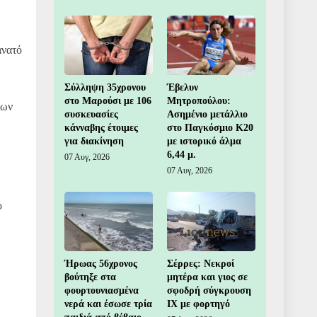
άνατό
Σύλληψη 35χρονου
Έβελυν
στο Μαρούσι με 106
Μητροπούλου:
ίων
συσκευασίες
Ασημένιο μετάλλιο
κάνναβης έτοιμες
στο Παγκόσμιο Κ20
για διακίνηση
με ιστορικό άλμα
6,44 μ.
07 Αυγ, 2026
07 Αυγ, 2026
ο
Ήρωας 56χρονος
Σέρρες: Νεκροί
βούτηξε στα
μητέρα και γιος σε
φουρτουνιασμένα
σφοδρή σύγκρουση
νερά και έσωσε τρία
ΙΧ με φορτηγό