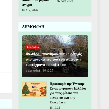
παιδιά από βέβαιο
07 Αυγ, 2026
πνιγμό
07 Αυγ, 2026
ΔΗΜΟΦΙΛΗ
ΕΙΔΗΣΕΙΣ
Φωκίδα: απανθρακώθηκε οδηγός
στο αυτοκίνητό του ενώ καιγόταν
ταυτόχρονα το σπίτι του
e-diaskedasi
-
16.12.25
Προσφορά της Ένωσης
Σεναριογράφων Ελλάδος
για τους φίλους του
σεναρίου ανά την
Επικράτεια
15.12.25