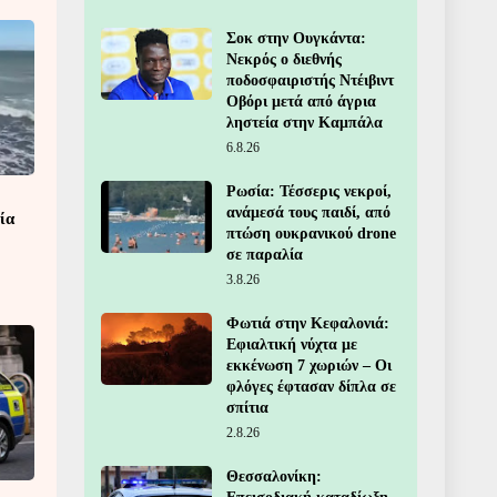
Σοκ στην Ουγκάντα:
Νεκρός ο διεθνής
ποδοσφαιριστής Ντέιβιντ
Οβόρι μετά από άγρια
ληστεία στην Καμπάλα
6.8.26
Ρωσία: Τέσσερις νεκροί,
ανάμεσά τους παιδί, από
ία
πτώση ουκρανικού drone
σε παραλία
3.8.26
Φωτιά στην Κεφαλονιά:
Εφιαλτική νύχτα με
εκκένωση 7 χωριών – Οι
φλόγες έφτασαν δίπλα σε
σπίτια
2.8.26
Θεσσαλονίκη: