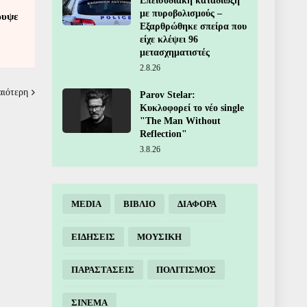
Επεισοδιακή καταδίωξη
με πυροβολισμούς –
ρυψε
Εξαρθρώθηκε σπείρα που
είχε κλέψει 96
μετασχηματιστές
2.8.26
αιότερη
Parov Stelar:
Κυκλοφορεί το νέο single
"The Man Without
Reflection"
3.8.26
MEDIA
ΒΙΒΛΙΟ
ΔΙΑΦΟΡΑ
ΕΙΔΗΣΕΙΣ
ΜΟΥΣΙΚΗ
ΠΑΡΑΣΤΑΣΕΙΣ
ΠΟΛΙΤΙΣΜΟΣ
ΣΙΝΕΜΑ