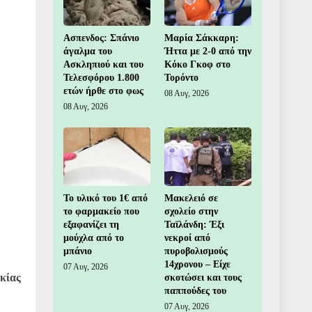
Ασπενδος: Σπάνιο
Μαρία Σάκκαρη:
άγαλμα του
Ήττα με 2-0 από την
Ασκληπιού και του
Κόκο Γκοφ στο
Τελεσφόρου 1.800
Τορόντο
ετών ήρθε στο φως
08 Αυγ, 2026
08 Αυγ, 2026
Το υλικό του 1€ από
Μακελειό σε
το φαρμακείο που
σχολείο στην
εξαφανίζει τη
Ταϊλάνδη: Έξι
μούχλα από το
νεκροί από
μπάνιο
πυροβολισμούς
14χρονου – Είχε
07 Αυγ, 2026
κίας
σκοτώσει και τους
παππούδες του
07 Αυγ, 2026