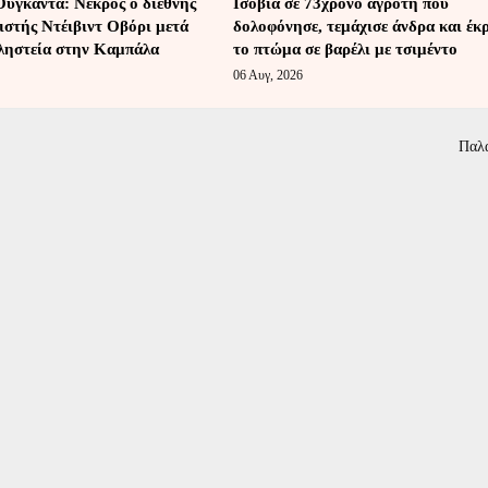
Ουγκάντα: Νεκρός ο διεθνής
Ισόβια σε 73χρονο αγρότη που
ιστής Ντέιβιντ Οβόρι μετά
δολοφόνησε, τεμάχισε άνδρα και έκ
 ληστεία στην Καμπάλα
το πτώμα σε βαρέλι με τσιμέντο
06 Αυγ, 2026
Παλ