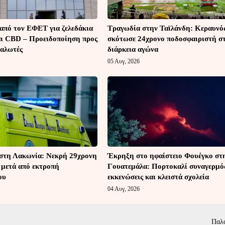
από τον ΕΦΕΤ για ζελεδάκια
Τραγωδία στην Ταϊλάνδη: Κεραυνό
ι CBD – Προειδοποίηση προς
σκότωσε 24χρονο ποδοσφαιριστή σ
ναλωτές
διάρκεια αγώνα
05 Αυγ, 2026
στη Λακωνία: Νεκρή 29χρονη
Έκρηξη στο ηφαίστειο Φουέγκο στ
 μετά από εκτροπή
Γουατεμάλα: Πορτοκαλί συναγερμό
ου
εκκενώσεις και κλειστά σχολεία
04 Αυγ, 2026
Παλ