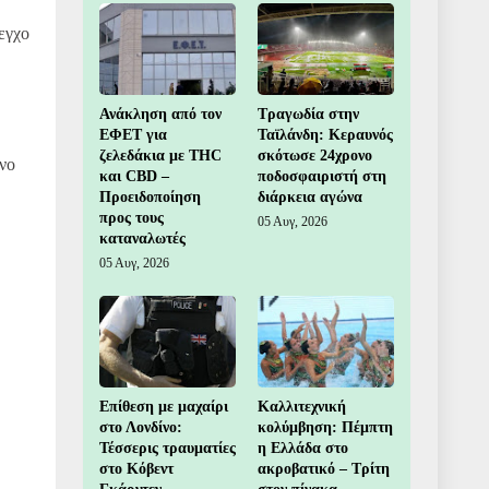
εγχο
Ανάκληση από τον
Τραγωδία στην
ΕΦΕΤ για
Ταϊλάνδη: Κεραυνός
ζελεδάκια με THC
σκότωσε 24χρονο
νο
και CBD –
ποδοσφαιριστή στη
Προειδοποίηση
διάρκεια αγώνα
προς τους
05 Αυγ, 2026
καταναλωτές
05 Αυγ, 2026
Επίθεση με μαχαίρι
Καλλιτεχνική
στο Λονδίνο:
κολύμβηση: Πέμπτη
Τέσσερις τραυματίες
η Ελλάδα στο
στο Κόβεντ
ακροβατικό – Τρίτη