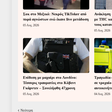
Σοκ στο Μεξικό: Νεκρός TikToker από
Ανάκληση 
πυρά αγνώστων ενώ έκανε live μετάδοση
με THC κα
τους κατα
05 Αυγ, 2026
05 Αυγ, 2026
Επίθεση με μαχαίρι στο Λονδίνο:
Τραγωδία 
Τέσσερις τραυματίες στο Κόβεντ
σε τροχαίο
Γκάρντεν – Συνελήφθη 47χρονη
αυτοκινήτ
05 Αυγ, 2026
04 Αυγ, 2026
Νεότερη