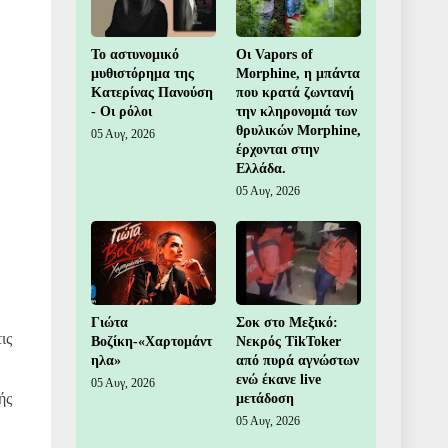
Το αστυνομικό
Οι Vapors of
μυθιστόρημα της
Morphine, η μπάντα
Κατερίνας Πανούση
που κρατά ζωντανή
- Οι ρόλοι
την κληρονομιά των
θρυλικών Morphine,
05 Αυγ, 2026
έρχονται στην
Ελλάδα.
05 Αυγ, 2026
Γιώτα
Σοκ στο Μεξικό:
ις
Βοζίκη-«Χαρτομάντ
Νεκρός TikToker
ηλα»
από πυρά αγνώστων
ενώ έκανε live
05 Αυγ, 2026
ής
μετάδοση
05 Αυγ, 2026