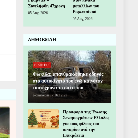
Γκάρντεν –
στον πίνακα
Συνελήφθη 47χρονη
μεταλλίων του
Ευρωπαϊκού
05 Αυγ, 2026
05 Αυγ, 2026
ΔΗΜΟΦΙΛΗ
ΕΙΔΗΣΕΙΣ
Φωκίδα: απανθρακώθηκε οδηγός
στο αυτοκίνητό του ενώ καιγόταν
ταυτόχρονα το σπίτι του
e-diaskedasi
-
16.12.25
Προσφορά της Ένωσης
Σεναριογράφων Ελλάδος
για τους φίλους του
σεναρίου ανά την
Επικράτεια