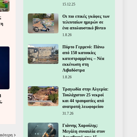
15.12.25
Οι πιο επικές γκάφες των
ς
τελευταίων ημερών σε
τη
ένα απολαυστικό βίντεο
1.8.26
Πόρτο Γερμενό: Πάνω
από 150 κατοικίες
κατεστραμμένες – Νέα
εκκένωση στη
Λιβαδόστρα
1.8.26
Τραγωδία στην Αλγερία:
η
Τουλάχιστον 25 νεκροί
και 44 τραυματίες από
ς,
ανατροπή λεωφορείου
31.7.26
Γιάννης Χαρούλης:
Μεγάλη συναυλία στον
αιότερη