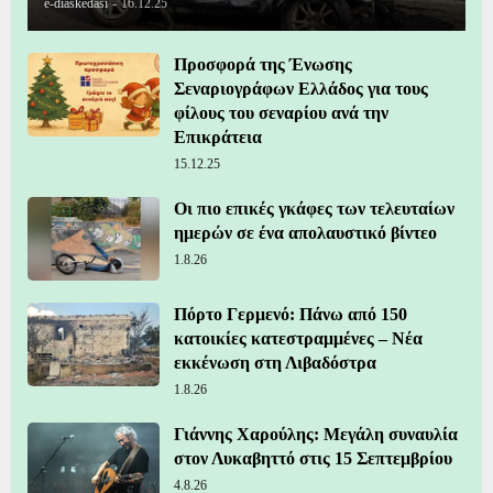
e-diaskedasi
-
16.12.25
Προσφορά της Ένωσης
Σεναριογράφων Ελλάδος για τους
φίλους του σεναρίου ανά την
Επικράτεια
15.12.25
Οι πιο επικές γκάφες των τελευταίων
ημερών σε ένα απολαυστικό βίντεο
1.8.26
Πόρτο Γερμενό: Πάνω από 150
κατοικίες κατεστραμμένες – Νέα
εκκένωση στη Λιβαδόστρα
1.8.26
Γιάννης Χαρούλης: Μεγάλη συναυλία
στον Λυκαβηττό στις 15 Σεπτεμβρίου
4.8.26