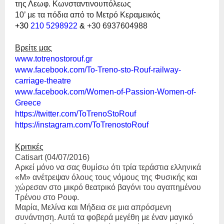
της Λεωφ. Κωνσταντινουπόλεως
10’ με τα πόδια από το Μετρό Κεραμεικός
+30
210 5298922
&
+30 6937604988
Βρείτε μας
www
.
totrenostorouf
.
gr
www
.
facebook
.
com
/
To
-
Treno
-
sto
-
Rouf
-
railway
-
carriage
-
theatre
www
.
facebook
.
com
/
Women
-
of
-
Pass
ion
-
Women
-
of
-
Greece
https
://
twitter
.
com
/
ToTrenoSto
Rouf
https
://
instagram
.
com
/
ToTrenos
toRouf
Κριτικές
Catisart
(04/07/2016)
Αρκεί μόνο να σας θυμίσω ότι
τρία τεράστια ελληνικά
«Μ»
ανέτρεψαν όλους τους νόμους της Φυσικής και
χώρεσαν στο μικρό θεατρικό βαγόνι του αγαπημένου
Τρένου στο Ρουφ
.
Μαρία, Μελίνα και Μήδεια
σε μια απρόσμενη
συνάντηση. Αυτά τα φοβερά μεγέθη με έναν μαγικό