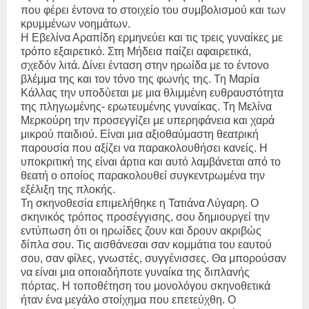
που φέρει έντονα το στοιχείο του συμβολισμού και των
κρυμμένων νοημάτων.
Η Εβελίνα Αραπίδη ερμηνεύει και τις τρεις γυναίκες με
τρόπο εξαιρετικό. Στη Μήδεια παίζει αφαιρετικά,
σχεδόν λιτά. Δίνει ένταση στην ηρωίδα με το έντονο
βλέμμα της και τον τόνο της φωνής της. Τη Μαρία
Κάλλας την υποδύεται με μια θλιμμένη ευθραυστότητα
της πληγωμένης- ερωτευμένης γυναίκας. Τη Μελίνα
Μερκούρη την προσεγγίζει με υπερηφάνεια και χαρά
μικρού παιδιού. Είναι μια αξιοθαύμαστη θεατρική
παρουσία που αξίζει να παρακολουθήσει κανείς. Η
υποκριτική της είναι άρτια και αυτό λαμβάνεται από το
θεατή ο οποίος παρακολουθεί συγκεντρωμένα την
εξέλιξη της πλοκής.
Τη σκηνοθεσία επιμελήθηκε η Τατιάνα Λύγαρη. Ο
σκηνικός τρόπος προσέγγισης, σου δημιουργεί την
εντύπωση ότι οι ηρωίδες ζουν και δρουν ακριβώς
δίπλα σου. Τις αισθάνεσαι σαν κομμάτια του εαυτού
σου, σαν φίλες, γνωστές, συγγένισσες. Θα μπορούσαν
να είναι μια οποιαδήποτε γυναίκα της διπλανής
πόρτας. Η τοποθέτηση του μονολόγου σκηνοθετικά
ήταν ένα μεγάλο στοίχημα που επετεύχθη. Ο