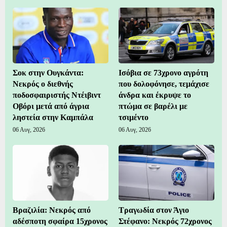
Σοκ στην Ουγκάντα:
Ισόβια σε 73χρονο αγρότη
Νεκρός ο διεθνής
που δολοφόνησε, τεμάχισε
ποδοσφαιριστής Ντέιβιντ
άνδρα και έκρυψε το
Οβόρι μετά από άγρια
πτώμα σε βαρέλι με
ληστεία στην Καμπάλα
τσιμέντο
06 Αυγ, 2026
06 Αυγ, 2026
Βραζιλία: Νεκρός από
Τραγωδία στον Άγιο
αδέσποτη σφαίρα 15χρονος
Στέφανο: Νεκρός 72χρονος