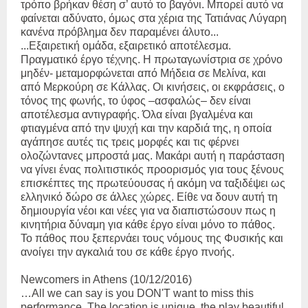
τρόπο βρήκαν θέση σ’ αυτό το βαγόνι. Μπορεί αυτό να
φαίνεται αδύνατο, όμως στα χέρια της
Τατιάνας Λύγαρη
κανένα πρόβλημα δεν παραμένει άλυτο...
...Εξαιρετική ομάδα, εξαιρετικό αποτέλεσμα.
Πραγματικό έργο τέχνης. Η πρωταγωνίστρια σε χρόνο
μηδέν- μεταμορφώνεται από Μήδεια σε Μελίνα, και
από Μερκούρη σε Κάλλας. Οι κινήσεις, οι εκφράσεις, ο
τόνος της φωνής, το ύφος –ασφαλώς– δεν είναι
αποτέλεσμα αντιγραφής. Όλα είναι βγαλμένα και
φτιαγμένα από την ψυχή και την καρδιά της, η οποία
αγάπησε αυτές τις τρεις μορφές και τις φέρνει
ολοζώντανες μπροστά μας. Μακάρι αυτή η παράσταση
να γίνει ένας πολιτιστικός προορισμός για τους ξένους
επισκέπτες της πρωτεύουσας ή ακόμη να ταξιδέψει ως
ελληνικό δώρο σε άλλες χώρες. Είθε να δουν αυτή τη
δημιουργία νέοι και νέες για να διαπιστώσουν πως η
κινητήρια δύναμη για κάθε έργο είναι μόνο το πάθος.
Το πάθος που ξεπερνάει τους νόμους της Φυσικής και
ανοίγει την αγκαλιά του σε κάθε έργο πνοής.
Newcomers in Athens (10/12/2016)
…All we can
say is you DON'T want to miss this
performance. The location is unique, the play beautiful,