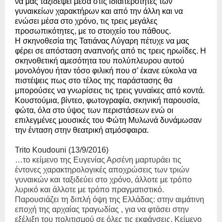
να μας ταξιδέψει μέσα στις ιδιαιτερότητες των
γυναικείων χαρακτήρων και από την άλλη και να
ενώσει μέσα στο χρόνο, τις τρεις μεγάλες
προσωπικότητες, με το στοιχείο του πάθους.
Η σκηνοθεσία της
Τατιάνας Λύγαρη
πέτυχε να μας
φέρει σε απόσταση αναπνοής από τις τρεις ηρωίδες. Η
σκηνοθετική αμεσότητα του πολύπλευρου αυτού
μονολόγου ήταν τόσο φιλική που σ’ έκανε εύκολα να
πιστέψεις πως στο τέλος της παράστασης θα
μπορούσες να γνωρίσεις τις τρεις γυναίκες από κοντά.
Κουστούμια, βίντεο, φωτογραφία, σκηνική παρουσία,
φώτα, όλα στο ύψος των περιστάσεων ενώ οι
επιλεγμένες μουσικές του Φώτη Μυλωνά δυνάμωσαν
την ένταση στην θεατρική ατμόσφαιρα.
Trito
Koudouni
(13/9/2016)
…το κείμενο της Ευγενίας Αρσένη μαρτυράει τις
έντονες χαρακτηρολογικές αποχρώσεις των τριών
γυναικών και ταξιδεύει στο χρόνο, άλλοτε με τρόπο
λυρικό και άλλοτε με τρόπο πραγματιστικό.
Παρουσιάζει τη διπλή όψη της Ελλάδας: στην αιμάτινη
εποχή της αρχαίας τραγωδίας , για να φτάσει στην
εξέλιξη του πολιτισμού σε όλες τις εκφάνσεις. Κείμενο