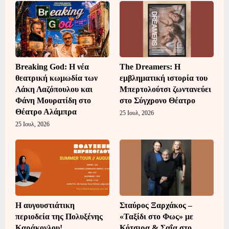
Breaking God: Η νέα
The Dreamers: Η
θεατρική κωμωδία των
εμβληματική ιστορία του
Λάκη Λαζόπουλου και
Μπερτολούτσι ζωντανεύει
Φάνη Μουρατίδη στο
στο Σύγχρονο Θέατρο
Θέατρο Αλάμπρα
25 Ιουλ, 2026
25 Ιουλ, 2026
Η αυγουστιάτικη
Σταύρος Ξαρχάκος –
περιοδεία της Πολυξένης
«Ταξίδι στο Φως» με
Καράκογλου!
Κότσιρα & Σαΐα στο