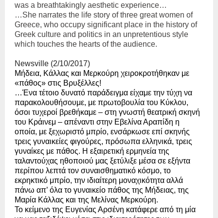
was a breathtakingly aesthetic experience…
…She narrates the life story of three great women of
Greece, who occupy significant place in the history of
Greek culture and politics in an unpretentious style
which touches the hearts of the audience.
Newsville
(2/10/2017)
Μήδεια, Κάλλας και Μερκούρη χειροκροτήθηκαν με
«πάθος» στις Βρυξέλλες!
…Ένα τέτοιο δυνατό παράδειγμα είχαμε την τύχη να
παρακολουθήσουμε, με πρωτοβουλία του Κύκλου,
όσοι τυχεροί βρεθήκαμε – στη γνωστή θεατρική σκηνή
του Κράινεμ – απέναντι στην
Εβελίνα Αραπίδη
η
οποία, με ξεχωριστό μπρίο, ενσάρκωσε επί σκηνής
τρεις γυναικείες φιγούρες, πρόσωπα ελληνικά, τρεις
γυναίκες με πάθος. Η εξαιρετική ερμηνεία της
ταλαντούχας ηθοποιού μας ξετύλιξε μέσα σε εξήντα
περίπου λεπτά τον συναισθηματικό κόσμο, το
εκρηκτικό μπρίο, την ιδιαίτερη μοναχικότητα αλλά
πάνω απ’ όλα το γυναικείο πάθος της Μήδειας, της
Μαρία Κάλλας και της Μελίνας Μερκούρη.
Το κείμενο της
Ευγενίας Αρσένη
κατάφερε από τη μία