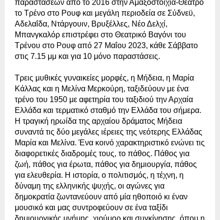
παραστάσεων από το 2016 στην Αμαξοστοιχία-Θέατρο
το Τρένο στο Ρουφ και
μεγάλη περιοδεία σε
Σύδνεϋ,
Αδελαΐδα, Ντάργουιν, Βρυξέλλες, Νέο Δελχί,
Μπανγκαλόρ επιστρέφει στο Θεατρικό Βαγόνι του
Τρένου στο Ρουφ από 27 Μαΐου 2023, κάθε Σάββατο
στις 7.15 μμ και για 10 μόνο παραστάσεις.
Τρεις μυθικές γυναικείες μορφές, η Μήδεια, η Μαρία
Κάλλας και η Μελίνα Μερκούρη, ταξιδεύουν με ένα
τρένο του 1950 με αφετηρία του ταξιδιού την Αρχαία
Ελλάδα και τερματικό σταθμό την Ελλάδα του σήμερα.
Η τραγική ηρωίδα της αρχαίου δράματος Μήδεια
συναντά τις δύο μεγάλες ιέρειες της νεότερης Ελλάδας
Μαρία και Μελίνα. Ένα κοινό χαρακτηριστικό ενώνει τις
διαφορετικές διαδρομές τους, το πάθος. Πάθος για
ζωή, πάθος για έρωτα, πάθος για δημιουργία, πάθος
για ελευθερία. Η ιστορία, ο πολιτισμός, η τέχνη, η
δύναμη της ελληνικής ψυχής, οι αγώνες για
δημοκρατία ζωντανεύουν από μία ηθοποιό κι έναν
μουσικό και μας συντροφεύουν σε ένα ταξίδι
δημιουργικής μνήμης, χιούμορ και συγκίνησης, όπου η