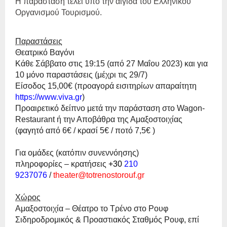
Η παράσταση τελεί υπό την αιγίδα του Ελληνικού
Οργανισμού Τουρισμού.
Παραστάσεις
Θεατρικό Βαγόνι
Κάθε Σάββατο στις 19:15 (από 27 Μαΐου 2023) και για
10 μόνο παραστάσεις (μέχρι τις 29/7)
Είσοδος 15,00€ (προαγορά εισιτηρίων απαραίτητη
https://www.viva.gr
)
Προαιρετικό δείπνο μετά την παράσταση στο
Wagon
-
Restaurant
ή την Αποβάθρα της Αμαξοστοιχίας
(φαγητό από 6€ / κρασί 5€ / ποτό 7,5€ )
Για ομάδες (κατόπιν συνεννόησης)
πληροφορίες – κρατήσεις
+30
210
9237076
/
theater
@
totrenostoro
uf
.
gr
Χώρος
Αμαξοστοιχία – Θέατρο το Τρένο στο Ρουφ
Σιδηροδρομικός & Προαστιακός Σταθμός Ρουφ, επί