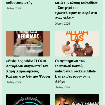
ποδοσφαιριστής
κατά την κλοπή καλωδίων
– Συνεργοί του
06 Αυγ, 2026
εγκατέλειψαν τη σορό στα
Άνω Λιόσια
06 Αυγ, 2026
«Θεόφιλος sold»: Η Όλια
Οι αγαπημένοι του
Λαζαρίδου σκηνοθετεί τον
ελληνικού κοινού,
Χάρη Χαραλάμπους
indie/psych rockers Allah-
Καζέπη στο Θέατρο Ψυρρή
Las επιστρέφουν στην
Αθήνα!
06 Αυγ, 2026
06 Αυγ, 2026