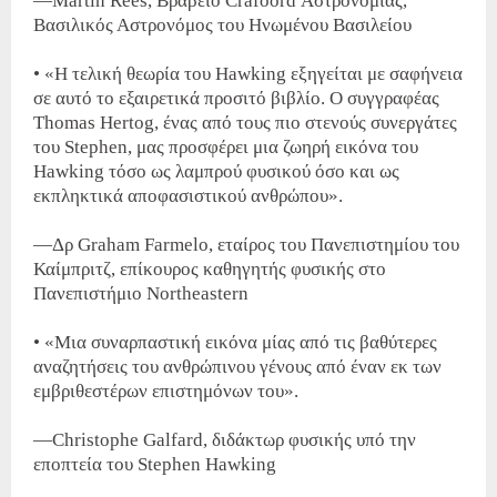
—Martin Rees, Bραβείο Crafoord Αστρονομίας,
Βασιλικός Αστρονόμος του Ηνωμένου Βασιλείου
• «Η τελική θεωρία του Hawking εξηγείται με σαφήνεια
σε αυτό το εξαιρετικά προσιτό βιβλίο. Ο συγγραφέας
Thomas Hertog, ένας από τους πιο στενούς συνεργάτες
του Stephen, μας προσφέρει μια ζωηρή εικόνα του
Hawking τόσο ως λαμπρού φυσικού όσο και ως
εκπληκτικά αποφασιστικού ανθρώπου».
—Δρ Graham Farmelo, εταίρος του Πανεπιστημίου του
Καίμπριτζ, επίκουρος καθηγητής φυσικής στο
Πανεπιστήμιο Northeastern
• «Μια συναρπαστική εικόνα μίας από τις βαθύτερες
αναζητήσεις του ανθρώπινου γένους από έναν εκ των
εμβριθεστέρων επιστημόνων του».
—Christophe Galfard, διδάκτωρ φυσικής υπό την
εποπτεία του Stephen Hawking