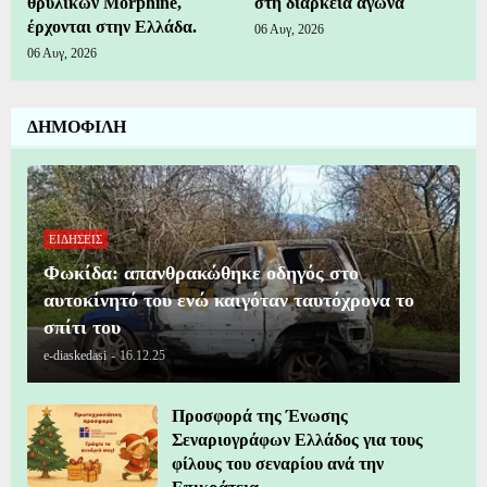
θρυλικών Morphine,
στη διάρκεια αγώνα
έρχονται στην Ελλάδα.
06 Αυγ, 2026
06 Αυγ, 2026
ΔΗΜΟΦΙΛΗ
ΕΙΔΗΣΕΙΣ
Φωκίδα: απανθρακώθηκε οδηγός στο
αυτοκίνητό του ενώ καιγόταν ταυτόχρονα το
σπίτι του
e-diaskedasi
-
16.12.25
Προσφορά της Ένωσης
Σεναριογράφων Ελλάδος για τους
φίλους του σεναρίου ανά την