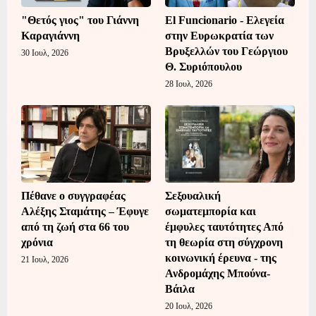
"Θετός γιος" του Γιάννη
El Funcionario - Ελεγεία
Καραγιάννη
στην Ευρωκρατία των
Βρυξελλών του Γεώργιου
30 Ιουλ, 2026
Θ. Συριόπουλου
28 Ιουλ, 2026
Πέθανε ο συγγραφέας
Σεξουαλική
Αλέξης Σταμάτης – Έφυγε
σωματεμπορία και
από τη ζωή στα 66 του
έμφυλες ταυτότητες Από
χρόνια
τη θεωρία στη σύγχρονη
κοινωνική έρευνα - της
21 Ιουλ, 2026
Ανδρομάχης Μπούνα-
Βάιλα
20 Ιουλ, 2026