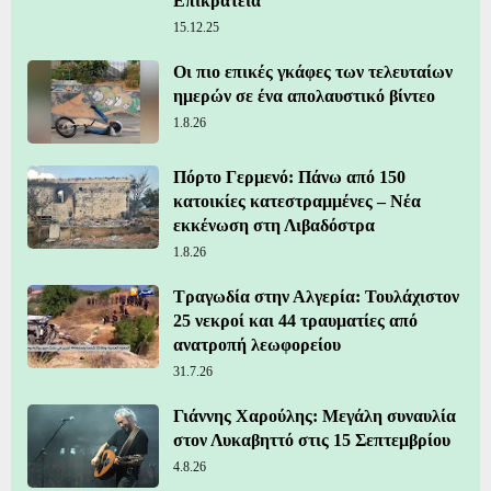
Επικράτεια
15.12.25
Οι πιο επικές γκάφες των τελευταίων
ημερών σε ένα απολαυστικό βίντεο
1.8.26
Πόρτο Γερμενό: Πάνω από 150
κατοικίες κατεστραμμένες – Νέα
εκκένωση στη Λιβαδόστρα
1.8.26
Τραγωδία στην Αλγερία: Τουλάχιστον
25 νεκροί και 44 τραυματίες από
ανατροπή λεωφορείου
31.7.26
Γιάννης Χαρούλης: Μεγάλη συναυλία
στον Λυκαβηττό στις 15 Σεπτεμβρίου
4.8.26