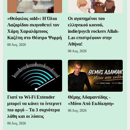
«Θεόφιλος sold»: Η Όλια
Οι αγαπημένοι του
Λαζαρίδου σκηνοθετεί τον
ελληνικού κοινού,
Χάρη Χαραλάμπους
indie/psych rockers Allah-
Καζέπη στο Θέατρο Ψυρρή
Las επιστρέφουν στην
Αθήνα!
06 Αυγ, 2026
06 Αυγ, 2026
Γιατί το Wi-Fi Extender
Θέμης Αδαμαντίδης -
μπορεί να κάνει το ίντερνετ
«Μόνο Από Εκδίκηση»
πιο αργό – Τα 3 συχνότερα
06 Αυγ, 2026
λάθη και οι λύσεις
06 Αυγ, 2026