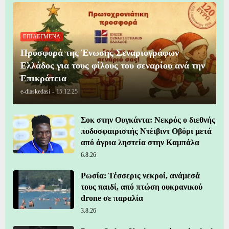
ΕΠΙΛΕΓΜΕΝΑ
Προσφορά της Ένωσης Σεναριογράφων
Ελλάδος για τους φίλους του σεναρίου ανά την
Επικράτεια
e-diaskedasi
-
15.12.25
Σοκ στην Ουγκάντα: Νεκρός ο διεθνής
ποδοσφαιριστής Ντέιβιντ Οβόρι μετά
από άγρια ληστεία στην Καμπάλα
6.8.26
Ρωσία: Τέσσερις νεκροί, ανάμεσά
τους παιδί, από πτώση ουκρανικού
drone σε παραλία
3.8.26