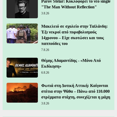
Parov Stelar: Κυκλοφορεί το νέο single
"The Man Without Reflection"
3.8.26
Μακελειό σε σχολείο στην Ταϊλάνδη:
Έξι νεκροί από πυροβολισμούς
14χρονου – Είχε σκοτώσει και τους
παππούδες του
7.8.26
Θέμης Αδαμαντίδης - «Μόνο Από
Εκδίκηση»
6.8.26
Φωτιά στη Δυτική Αττική: Καίγονται
σπίτια στην Ψάθα – Πάνω από 110.000
στρέμματα στάχτη, συνεχίζεται η μάχη
3.8.26