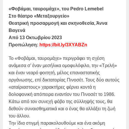
«Φοβάμαι, ταυρομάχε», του Pedro Lemebel
Στο θέατρο «Μεταξουργείο»
Θεατρική προσαρμογή και σκηνοθεσία, Άννα
Βαγενά
Από 13 Οκτωβρίου 2023
Προπώληση:
https://bit.ly/3XYABZn
Το «Φοβάμαι, ταυρομάχε» περιγράφει τη σχέση
ανάμεσα σ’ έναν μεσήλικα ομοφυλόφιλο, την «Τρελή»
και έναν νεαρό φοιτητή, μέλος επαναστατικής
οργάνωσης, επί δικτατορίας Πινοσέτ. Τους δύο αυτούς
«αταίριαστους» χαρακτήρες φέρνει κοντά η
δολοφονική απόπειρα εναντίον του Πινοσέτ το 1986.
Κάτω από τον συνεχή φόβο της σύλληψής τους, θα
δεθούν συναισθηματικά και ο ένας θα αλλάξει τη ζωή
του άλλου.
Την ίδια στιγμή παρακολουθούμε και ένα ακόμη