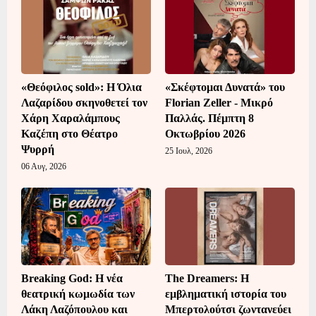
«Θεόφιλος sold»: Η Όλια
«Σκέφτομαι Δυνατά» του
Λαζαρίδου σκηνοθετεί τον
Florian Zeller - Μικρό
Χάρη Χαραλάμπους
Παλλάς. Πέμπτη 8
Καζέπη στο Θέατρο
Οκτωβρίου 2026
Ψυρρή
25 Ιουλ, 2026
06 Αυγ, 2026
Breaking God: Η νέα
The Dreamers: Η
θεατρική κωμωδία των
εμβληματική ιστορία του
Λάκη Λαζόπουλου και
Μπερτολούτσι ζωντανεύει