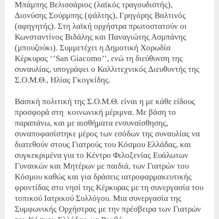
Μπάμπης Βελισσάριος (λαϊκός τραγουδιστής),
Διονύσης Σούρμπης (ψάλτης), Γρηγόρης Βαλτινός
(αφηγητής). Στη λαϊκή ορχήστρα πρωτοστατούν οι
Κωνσταντίνος Βιδάλης και Παναγιώτης Ασμπάνης
(μπουζούκι). Συμμετέχει η Δημοτική Χορωδία
Κέρκυρας ‘’San Giacomo’’, ενώ τη διεύθυνση της
συναυλίας, υπογράφει ο Καλλιτεχνικός Διευθυντής της
Σ.Ο.Μ.Θ., Ηλίας Γκογκίδης.
Βασική πολιτική της Σ.Ο.Μ.Θ. είναι η με κάθε είδους
προσφορά στη κοινωνική μέριμνα. Με βάση το
παραπάνω, και με αισθήματα ενσυναίσθησης,
συναποφασίστηκε μέρος των εσόδων της συναυλίας να
διατεθούν στους Γιατρούς του Κόσμου Ελλάδας, και
συγκεκριμένα για το Κέντρο Φιλοξενίας Ευάλωτων
Γυναικών και Μητέρων με παιδιά, των Γιατρών του
Κόσμου καθώς και για δράσεις ιατροφαρμακευτικής
φροντίδας στο νησί της Κέρκυρας με τη συνεργασία του
τοπικού Ιατρικού Συλλόγου. Μια συνεργασία της
Συμφωνικής Ορχήστρας με την πρέσβειρα των Γιατρών