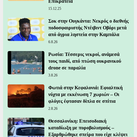
Επικράτεια
15.12.25
Σοκ στην Ουγκάντα: Νεκρός ο διεθνής
ποδοσφαιριστής Ντέιβιντ Οβόρι μετά
από άγρια ληστεία στην Καμπάλα
6.8.26
Ρωσία: Τέσσερις νεκροί, ανάμεσά
τους παιδί, από πτώση ουκρανικού
drone σε παραλία
3.8.26
Φωτιά στην Κεφαλονιά: Εφιαλτική
νύχτα με εκκένωση 7 χωριών – Οι
φλόγες έφτασαν δίπλα σε σπίτια
2.8.26
Θεσσαλονίκη: Επεισοδιακή
καταδίωξη με πυροβολισμούς –
Εξαρθρώθηκε σπείρα που είχε κλέψει