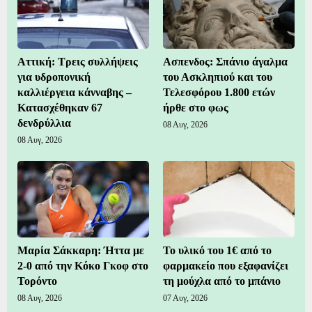
Αττική: Τρεις συλλήψεις
Ασπενδος: Σπάνιο άγαλμα
για υδροπονική
του Ασκληπιού και του
καλλιέργεια κάνναβης –
Τελεσφόρου 1.800 ετών
Κατασχέθηκαν 67
ήρθε στο φως
δενδρύλλια
08 Αυγ, 2026
08 Αυγ, 2026
Μαρία Σάκκαρη: Ήττα με
Το υλικό του 1€ από το
2-0 από την Κόκο Γκοφ στο
φαρμακείο που εξαφανίζει
Τορόντο
τη μούχλα από το μπάνιο
08 Αυγ, 2026
07 Αυγ, 2026