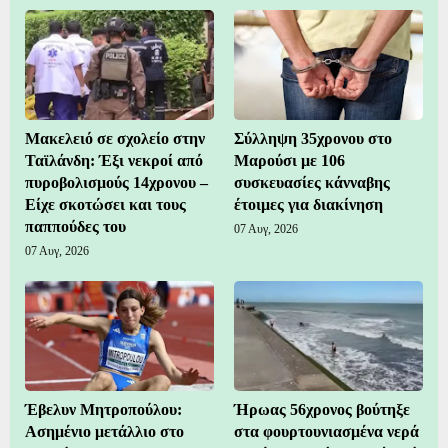
Μακελειό σε σχολείο στην
Σύλληψη 35χρονου στο
Ταϊλάνδη: Έξι νεκροί από
Μαρούσι με 106
πυροβολισμούς 14χρονου –
συσκευασίες κάνναβης
Είχε σκοτώσει και τους
έτοιμες για διακίνηση
παππούδες του
07 Αυγ, 2026
07 Αυγ, 2026
Έβελυν Μητροπούλου:
Ήρωας 56χρονος βούτηξε
Ασημένιο μετάλλιο στο
στα φουρτουνιασμένα νερά