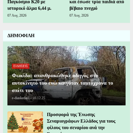
Παγκόσμιο Κ20 με
και έσωσε τρία παιδιά από
ιστορικό άλμα 6,44 μ.
βέβαιο πνιγμό
07 Αυγ, 2026
07 Αυγ, 2026
ΔΗΜΟΦΙΛΗ
ΕΙΔΗΣΕΙΣ
Φωκίδα: απανθρακώθηκε οδηγός στο
αυτοκίνητό του ενώ καιγόταν ταυτόχρονα το
σπίτι του
e-diaskedasi
-
16.12.25
Προσφορά της Ένωσης
Σεναριογράφων Ελλάδος για τους
φίλους του σεναρίου ανά την