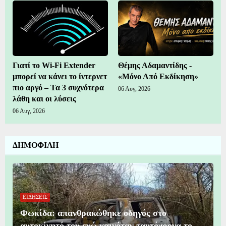
Γιατί το Wi-Fi Extender
Θέμης Αδαμαντίδης -
μπορεί να κάνει το ίντερνετ
«Μόνο Από Εκδίκηση»
πιο αργό – Τα 3 συχνότερα
06 Αυγ, 2026
λάθη και οι λύσεις
06 Αυγ, 2026
ΔΗΜΟΦΙΛΗ
ΕΙΔΗΣΕΙΣ
Φωκίδα: απανθρακώθηκε οδηγός στο
αυτοκίνητό του ενώ καιγόταν ταυτόχρονα το