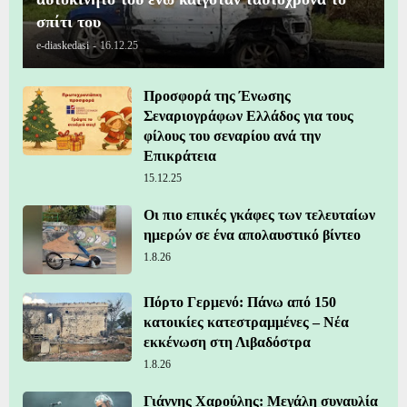
σπίτι του
e-diaskedasi
-
16.12.25
Προσφορά της Ένωσης
Σεναριογράφων Ελλάδος για τους
φίλους του σεναρίου ανά την
Επικράτεια
15.12.25
Οι πιο επικές γκάφες των τελευταίων
ημερών σε ένα απολαυστικό βίντεο
1.8.26
Πόρτο Γερμενό: Πάνω από 150
κατοικίες κατεστραμμένες – Νέα
εκκένωση στη Λιβαδόστρα
1.8.26
Γιάννης Χαρούλης: Μεγάλη συναυλία