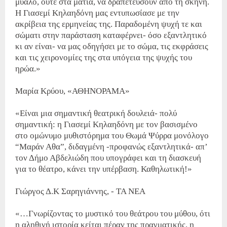
μυαλό, ούτε στα μάτια, να δραπετεύσουν από τη σκηνή.
Η Γιασεμί Κηλαηδόνη μας εντυπωσίασε με την
ακρίβεια της ερμηνείας της. Παραδομένη ψυχή τε και
σώματι στην παράσταση καταφέρνει- όσο εξαντλητικό
κι αν είναι- να μας οδηγήσει με το σώμα, τις εκφράσεις
και τις χειρονομίες της στα υπόγεια της ψυχής του
ηρώα.»
Μαρία Κρύου, «ΑΘΗΝΟΡΑΜΑ»
«Είναι μια σημαντική θεατρική δουλειά- πολύ
σημαντική: η Γιασεμί Κηλαηδόνη με τον βασισμένο
στο ομώνυμο μυθιστόρημα του Θωμά Ψύρρα μονόλογο
“Μαράν Αθα”, διδαγμένη -προφανώς εξαντλητικά- απ’
τον Δήμο Αβδελιώδη που υπογράφει και τη διασκευή
για το θέατρο, κάνει την υπέρβαση. Καθηλωτική!»
Γιώργος Δ.Κ Σαρηγιάννης, - ΤΑ ΝΕΑ
«…Γνωρίζοντας το μυστικό του θεάτρου του μύθου, ότι
η αληθινή ιστορία κείται πέραν της πραγματικής, η