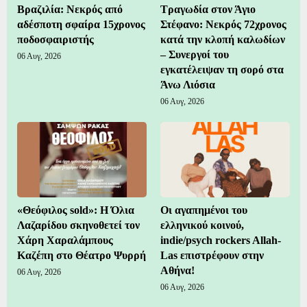
Βραζιλία: Νεκρός από
Τραγωδία στον Άγιο
αδέσποτη σφαίρα 15χρονος
Στέφανο: Νεκρός 72χρονος
ποδοσφαιριστής
κατά την κλοπή καλωδίων
– Συνεργοί του
06 Αυγ, 2026
εγκατέλειψαν τη σορό στα
Άνω Λιόσια
06 Αυγ, 2026
«Θεόφιλος sold»: Η Όλια
Οι αγαπημένοι του
Λαζαρίδου σκηνοθετεί τον
ελληνικού κοινού,
Χάρη Χαραλάμπους
indie/psych rockers Allah-
Καζέπη στο Θέατρο Ψυρρή
Las επιστρέφουν στην
Αθήνα!
06 Αυγ, 2026
06 Αυγ, 2026