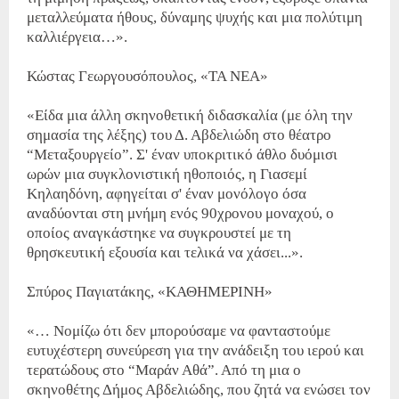
μεταλλεύματα ήθους, δύναμης ψυχής και μια πολύτιμη
καλλιέργεια…».
Κώστας Γεωργουσόπουλος, «ΤΑ ΝΕΑ»
«Είδα μια άλλη σκηνοθετική διδασκαλία (με όλη την
σημασία της λέξης) του Δ. Αβδελιώδη στο θέατρο
“Μεταξουργείο”. Σ' έναν υποκριτικό άθλο δυόμισι
ωρών μια συγκλονιστική ηθοποιός, η Γιασεμί
Κηλαηδόνη, αφηγείται σ' έναν μονόλογο όσα
αναδύονται στη μνήμη ενός 90χρονου μοναχού, ο
οποίος αναγκάστηκε να συγκρουστεί με τη
θρησκευτική εξουσία και τελικά να χάσει...».
Σπύρος Παγιατάκης, «ΚΑΘΗΜΕΡΙΝΗ»
«… Νομίζω ότι δεν μπορούσαμε να φανταστούμε
ευτυχέστερη συνεύρεση για την ανάδειξη του ιερού και
τερατώδους στο “Μαράν Αθά”. Από τη μια ο
σκηνοθέτης Δήμος Αβδελιώδης, που ζητά να ενώσει τον