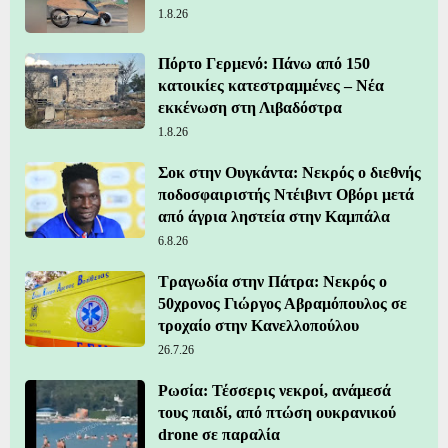
1.8.26
Πόρτο Γερμενό: Πάνω από 150
κατοικίες κατεστραμμένες – Νέα
εκκένωση στη Λιβαδόστρα
1.8.26
Σοκ στην Ουγκάντα: Νεκρός ο διεθνής
ποδοσφαιριστής Ντέιβιντ Οβόρι μετά
από άγρια ληστεία στην Καμπάλα
6.8.26
Τραγωδία στην Πάτρα: Νεκρός ο
50χρονος Γιώργος Αβραμόπουλος σε
τροχαίο στην Κανελλοπούλου
26.7.26
Ρωσία: Τέσσερις νεκροί, ανάμεσά
τους παιδί, από πτώση ουκρανικού
drone σε παραλία