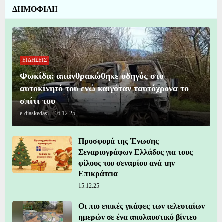
ΔΗΜΟΦΙΛΗ
ΕΙΔΗΣΕΙΣ
Φωκίδα: απανθρακώθηκε οδηγός στο
αυτοκίνητό του ενώ καιγόταν ταυτόχρονα το
σπίτι του
e-diaskedasi
-
16.12.25
Προσφορά της Ένωσης
Σεναριογράφων Ελλάδος για τους
φίλους του σεναρίου ανά την
Επικράτεια
15.12.25
Οι πιο επικές γκάφες των τελευταίων
ημερών σε ένα απολαυστικό βίντεο