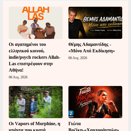
Οι αγαπημένοι του
Θέμης Αδαμαντίδης -
ελληνικού κοινού,
«Μόνο Από Εκδίκηση»
indie/psych rockers Allah-
06 Αυγ, 2026
Las επιστρέφουν στην
Αθήνα!
06 Αυγ, 2026
Οι Vapors of Morphine, η
Γιώτα
μπάντα που κρατά
Βοζίκη-«Χαρτομάντηλα»