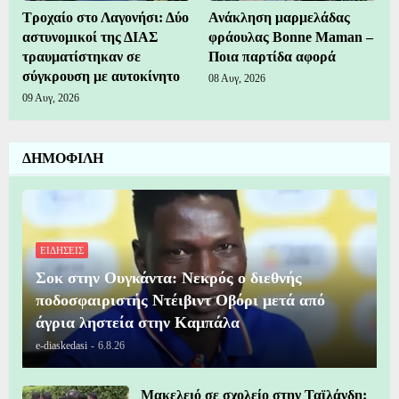
Τροχαίο στο Λαγονήσι: Δύο
Ανάκληση μαρμελάδας
αστυνομικοί της ΔΙΑΣ
φράουλας Bonne Maman –
τραυματίστηκαν σε
Ποια παρτίδα αφορά
σύγκρουση με αυτοκίνητο
08 Αυγ, 2026
09 Αυγ, 2026
ΔΗΜΟΦΙΛΗ
ΕΙΔΗΣΕΙΣ
Σοκ στην Ουγκάντα: Νεκρός ο διεθνής
ποδοσφαιριστής Ντέιβιντ Οβόρι μετά από
άγρια ληστεία στην Καμπάλα
e-diaskedasi
-
6.8.26
Μακελειό σε σχολείο στην Ταϊλάνδη: