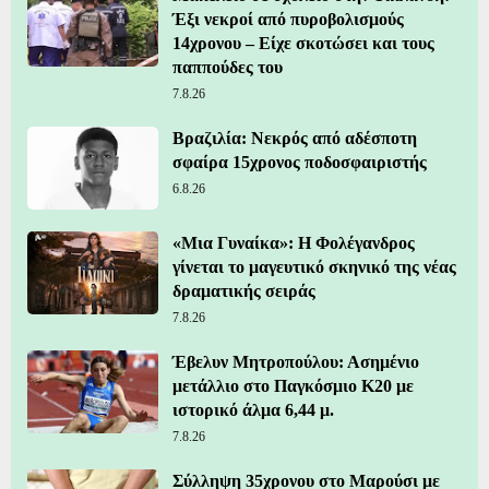
Έξι νεκροί από πυροβολισμούς
14χρονου – Είχε σκοτώσει και τους
παππούδες του
7.8.26
Βραζιλία: Νεκρός από αδέσποτη
σφαίρα 15χρονος ποδοσφαιριστής
6.8.26
«Μια Γυναίκα»: Η Φολέγανδρος
γίνεται το μαγευτικό σκηνικό της νέας
δραματικής σειράς
7.8.26
Έβελυν Μητροπούλου: Ασημένιο
μετάλλιο στο Παγκόσμιο Κ20 με
ιστορικό άλμα 6,44 μ.
7.8.26
Σύλληψη 35χρονου στο Μαρούσι με