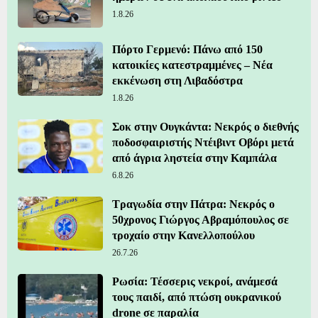
1.8.26
Πόρτο Γερμενό: Πάνω από 150
κατοικίες κατεστραμμένες – Νέα
εκκένωση στη Λιβαδόστρα
1.8.26
Σοκ στην Ουγκάντα: Νεκρός ο διεθνής
ποδοσφαιριστής Ντέιβιντ Οβόρι μετά
από άγρια ληστεία στην Καμπάλα
6.8.26
Τραγωδία στην Πάτρα: Νεκρός ο
50χρονος Γιώργος Αβραμόπουλος σε
τροχαίο στην Κανελλοπούλου
26.7.26
Ρωσία: Τέσσερις νεκροί, ανάμεσά
τους παιδί, από πτώση ουκρανικού
drone σε παραλία