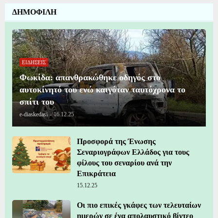
ΔΗΜΟΦΙΛΗ
ΕΙΔΗΣΕΙΣ
Φωκίδα: απανθρακώθηκε οδηγός στο
αυτοκίνητό του ενώ καιγόταν ταυτόχρονα το
σπίτι του
e-diaskedasi
-
16.12.25
Προσφορά της Ένωσης
Σεναριογράφων Ελλάδος για τους
φίλους του σεναρίου ανά την
Επικράτεια
15.12.25
Οι πιο επικές γκάφες των τελευταίων
ημερών σε ένα απολαυστικό βίντεο