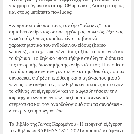
νικηφόρο Αγώνα κατά της Οθωμανικής Αυτοκρατορίας
και στους μετέπειτα πολέμους;
«Χρησιμοποιώ σκοπίμως τον όρο “σάπιενς” που
σημαίνει άνθρωπος σοφός, φρόνιμος, συνετός, έξυπνος,
γνωστικός. Όπως ακριβώς είναι τα βασικά
χαρακτηριστικά του ανθρώπινου είδους (homo
sapiens), που έχει δύο γένη, ίσης αξίας, το αρσενικό και
το θηλυκό! Το θηλυκό υποτιμήθηκε σε όλη τη διάρκεια
της ιστορικής διαδρομής της ανθρωπότητας. Η υπόθεση
των δικαιωμάτων των γυναικών και της θεωρίας που τα
συνοδεύει, υπήρξε η υπόθεση και ο αγώνας του μισού
γένους των ανθρώπων, των θηλυκών σάπιενς που είχαν
το σθένος να εξεγερθούν και να αμφισβητήσουν την
κυριαρχία των αρσενικών, μαζί με τα κοινωνικά
στερεότυπα και τον ανορθολογισμό που τα συνοδεύει»,
διευκρινίζει η συγγραφέας.
Το βιβλίο της Άννας Καραμάνου «Η ειρηνική εξέγερση
των θηλυκών SAPIENS 1821-2021» προσφέρει άφθονη