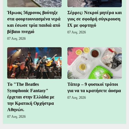
Ήρωας 56χρονος βούτηξε
Σέρρες: Νεκροί μητέρα και
στα φουρτουνιασμένα νερά
γιος σε σφοδρή σύγκρουση
και έσωσε τρία παιδιά από
ΙΧ με φορτηγό
βέβαιο πνιγμό
07 Αυγ, 2026
07 Αυγ, 2026
Το "The Beatles
Τάπερ – 9 φυσικοί τρόποι
Symphonic Fantasy"
για να τα κρατήσετε άοσμα
έρχεται στην Ελλάδα με
07 Αυγ, 2026
την Κρατική Ορχήστρα
Αθηνών.
07 Αυγ, 2026