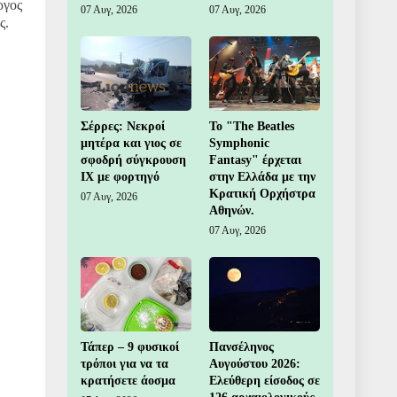
ργος
07 Αυγ, 2026
07 Αυγ, 2026
ς
.
Σέρρες: Νεκροί
Το "The Beatles
μητέρα και γιος σε
Symphonic
σφοδρή σύγκρουση
Fantasy" έρχεται
ΙΧ με φορτηγό
στην Ελλάδα με την
Κρατική Ορχήστρα
07 Αυγ, 2026
Αθηνών.
07 Αυγ, 2026
Τάπερ – 9 φυσικοί
Πανσέληνος
τρόποι για να τα
Αυγούστου 2026:
κρατήσετε άοσμα
Ελεύθερη είσοδος σε