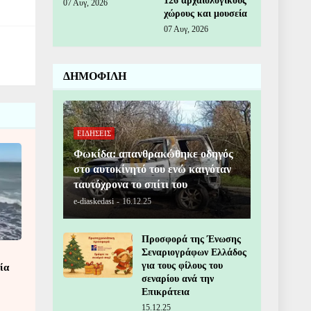
126 αρχαιολογικούς
07 Αυγ, 2026
χώρους και μουσεία
07 Αυγ, 2026
ΔΗΜΟΦΙΛΗ
ΕΙΔΗΣΕΙΣ
Φωκίδα: απανθρακώθηκε οδηγός
στο αυτοκίνητό του ενώ καιγόταν
ταυτόχρονα το σπίτι του
e-diaskedasi
-
16.12.25
Προσφορά της Ένωσης
Σεναριογράφων Ελλάδος
για τους φίλους του
ία
σεναρίου ανά την
Επικράτεια
15.12.25