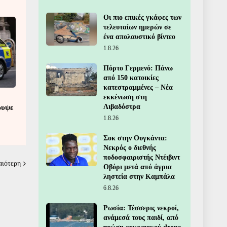
Οι πιο επικές γκάφες των
τελευταίων ημερών σε
ένα απολαυστικό βίντεο
1.8.26
Πόρτο Γερμενό: Πάνω
από 150 κατοικίες
κατεστραμμένες – Νέα
εκκένωση στη
Λιβαδόστρα
ρυψε
1.8.26
Σοκ στην Ουγκάντα:
Νεκρός ο διεθνής
ποδοσφαιριστής Ντέιβιντ
αιότερη
Οβόρι μετά από άγρια
ληστεία στην Καμπάλα
6.8.26
Ρωσία: Τέσσερις νεκροί,
ανάμεσά τους παιδί, από