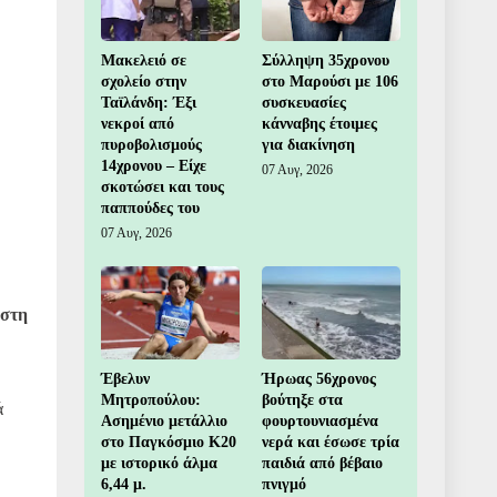
Μακελειό σε
Σύλληψη 35χρονου
σχολείο στην
στο Μαρούσι με 106
Ταϊλάνδη: Έξι
συσκευασίες
νεκροί από
κάνναβης έτοιμες
πυροβολισμούς
για διακίνηση
14χρονου – Είχε
07 Αυγ, 2026
σκοτώσει και τους
παππούδες του
07 Αυγ, 2026
 στη
Έβελυν
Ήρωας 56χρονος
Μητροπούλου:
βούτηξε στα
ά
Ασημένιο μετάλλιο
φουρτουνιασμένα
στο Παγκόσμιο Κ20
νερά και έσωσε τρία
με ιστορικό άλμα
παιδιά από βέβαιο
6,44 μ.
πνιγμό