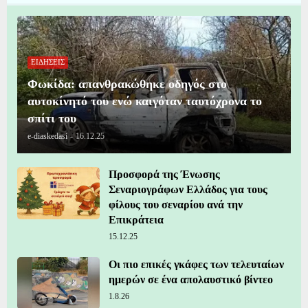
ΕΙΔΗΣΕΙΣ
Φωκίδα: απανθρακώθηκε οδηγός στο
αυτοκίνητό του ενώ καιγόταν ταυτόχρονα το
σπίτι του
e-diaskedasi
-
16.12.25
Προσφορά της Ένωσης
Σεναριογράφων Ελλάδος για τους
φίλους του σεναρίου ανά την
Επικράτεια
15.12.25
Οι πιο επικές γκάφες των τελευταίων
ημερών σε ένα απολαυστικό βίντεο
1.8.26