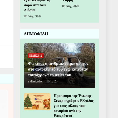
εγκατέλειψαν τη
Ψυρρή
σορό στα Άνω
06 Αυγ, 2026
Λιόσια
06 Αυγ, 2026
ΔΗΜΟΦΙΛΗ
ΕΙΔΗΣΕΙΣ
Φωκίδα: απανθρακώθηκε οδηγός
στο αυτοκίνητό του ενώ καιγόταν
ταυτόχρονα το σπίτι του
e-diaskedasi
-
16.12.25
Προσφορά της Ένωσης
Σεναριογράφων Ελλάδος
για τους φίλους του
σεναρίου ανά την
Επικράτεια