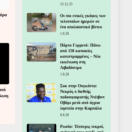
15.12.25
αίρα
Οι πιο επικές γκάφες των
τελευταίων ημερών σε
ένα απολαυστικό βίντεο
1.8.26
Πόρτο Γερμενό: Πάνω
από 150 κατοικίες
κατεστραμμένες – Νέα
εκκένωση στη
Λιβαδόστρα
1.8.26
Σοκ στην Ουγκάντα:
από
Νεκρός ο διεθνής
άδοση
ποδοσφαιριστής Ντέιβιντ
Οβόρι μετά από άγρια
ληστεία στην Καμπάλα
6.8.26
Ρωσία: Τέσσερις νεκροί,