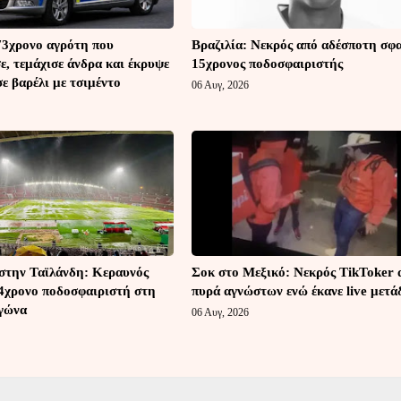
73χρονο αγρότη που
Βραζιλία: Νεκρός από αδέσποτη σφ
, τεμάχισε άνδρα και έκρυψε
15χρονος ποδοσφαιριστής
ε βαρέλι με τσιμέντο
06 Αυγ, 2026
στην Ταϊλάνδη: Κεραυνός
Σοκ στο Μεξικό: Νεκρός TikToker 
4χρονο ποδοσφαιριστή στη
πυρά αγνώστων ενώ έκανε live μετ
αγώνα
06 Αυγ, 2026