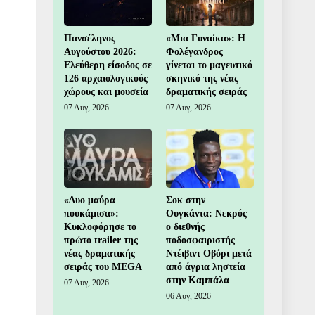
Πανσέληνος
«Μια Γυναίκα»: Η
Αυγούστου 2026:
Φολέγανδρος
Ελεύθερη είσοδος σε
γίνεται το μαγευτικό
126 αρχαιολογικούς
σκηνικό της νέας
χώρους και μουσεία
δραματικής σειράς
07 Αυγ, 2026
07 Αυγ, 2026
«Δυο μαύρα
Σοκ στην
πουκάμισα»:
Ουγκάντα: Νεκρός
Κυκλοφόρησε το
ο διεθνής
πρώτο trailer της
ποδοσφαιριστής
νέας δραματικής
Ντέιβιντ Οβόρι μετά
σειράς του MEGA
από άγρια ληστεία
στην Καμπάλα
07 Αυγ, 2026
06 Αυγ, 2026