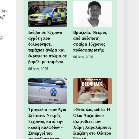
 των
ις"
Ισόβια σε 73χρονο
Βραζιλία: Νεκρός
ης
αγρότη που
από αδέσποτη
δολοφόνησε,
σφαίρα 15χρονος
τεμάχισε άνδρα και
ποδοσφαιριστής
έκρυψε το πτώμα σε
06 Αυγ, 2026
βαρέλι με τσιμέντο
06 Αυγ, 2026
Τραγωδία στον Άγιο
«Θεόφιλος sold»: Η
Στέφανο: Νεκρός
Όλια Λαζαρίδου
72χρονος κατά την
σκηνοθετεί τον
κλοπή καλωδίων –
Χάρη Χαραλάμπους
Συνεργοί του
Καζέπη στο Θέατρο