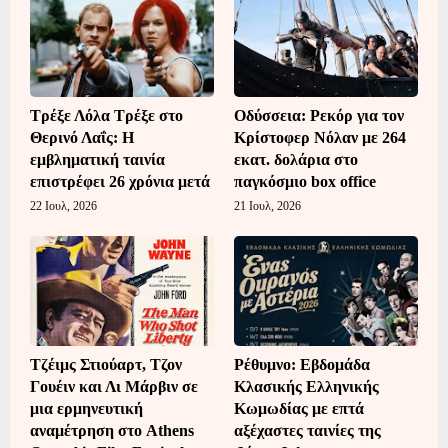
Τρέξε Λόλα Τρέξε στο
Οδύσσεια: Ρεκόρ για τον
Θερινό Λαΐς: Η
Κρίστοφερ Νόλαν με 264
εμβληματική ταινία
εκατ. δολάρια στο
επιστρέφει 26 χρόνια μετά
παγκόσμιο box office
22 Ιουλ, 2026
21 Ιουλ, 2026
Τζέιμς Στιούαρτ, Τζον
Ρέθυμνο: Εβδομάδα
Γουέιν και Λι Μάρβιν σε
Κλασικής Ελληνικής
μια ερμηνευτική
Κωμωδίας με επτά
αναμέτρηση στο Athens
αξέχαστες ταινίες της