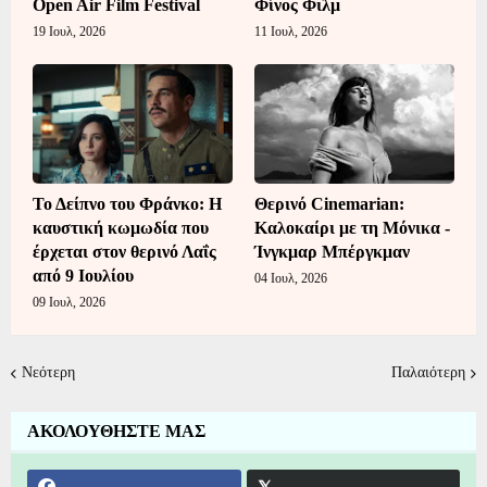
Open Air Film Festival
Φίνος Φιλμ
19 Ιουλ, 2026
11 Ιουλ, 2026
Το Δείπνο του Φράνκο: Η
Θερινό Cinemarian:
καυστική κωμωδία που
Καλοκαίρι με τη Μόνικα -
έρχεται στον θερινό Λαΐς
Ίνγκμαρ Μπέργκμαν
από 9 Ιουλίου
04 Ιουλ, 2026
09 Ιουλ, 2026
Νεότερη
Παλαιότερη
ΑΚΟΛΟΥΘΗΣΤΕ ΜΑΣ