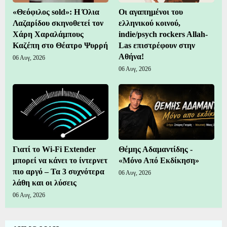
«Θεόφιλος sold»: Η Όλια
Οι αγαπημένοι του
Λαζαρίδου σκηνοθετεί τον
ελληνικού κοινού,
Χάρη Χαραλάμπους
indie/psych rockers Allah-
Καζέπη στο Θέατρο Ψυρρή
Las επιστρέφουν στην
Αθήνα!
06 Αυγ, 2026
06 Αυγ, 2026
Γιατί το Wi-Fi Extender
Θέμης Αδαμαντίδης -
μπορεί να κάνει το ίντερνετ
«Μόνο Από Εκδίκηση»
πιο αργό – Τα 3 συχνότερα
06 Αυγ, 2026
λάθη και οι λύσεις
06 Αυγ, 2026