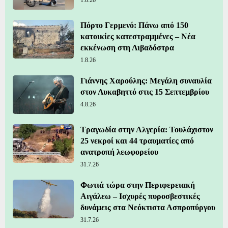
Πόρτο Γερμενό: Πάνω από 150
κατοικίες κατεστραμμένες – Νέα
εκκένωση στη Λιβαδόστρα
1.8.26
Γιάννης Χαρούλης: Μεγάλη συναυλία
στον Λυκαβηττό στις 15 Σεπτεμβρίου
4.8.26
Τραγωδία στην Αλγερία: Τουλάχιστον
25 νεκροί και 44 τραυματίες από
ανατροπή λεωφορείου
31.7.26
Φωτιά τώρα στην Περιφερειακή
Αιγάλεω – Ισχυρές πυροσβεστικές
δυνάμεις στα Νεόκτιστα Ασπροπύργου
31.7.26