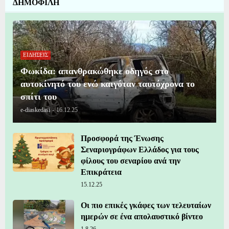
ΔΗΜΟΦΙΛΗ
ΕΙΔΗΣΕΙΣ
Φωκίδα: απανθρακώθηκε οδηγός στο
αυτοκίνητό του ενώ καιγόταν ταυτόχρονα το
σπίτι του
e-diaskedasi
-
16.12.25
Προσφορά της Ένωσης
Σεναριογράφων Ελλάδος για τους
φίλους του σεναρίου ανά την
Επικράτεια
15.12.25
Οι πιο επικές γκάφες των τελευταίων
ημερών σε ένα απολαυστικό βίντεο
1.8.26