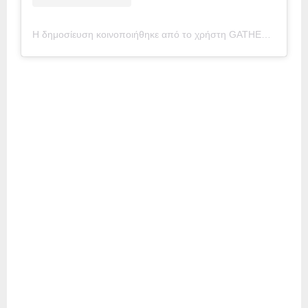
Η δημοσίευση κοινοποιήθηκε από το χρήστη GATHER 4 GAZA (@gather_4_gaza)