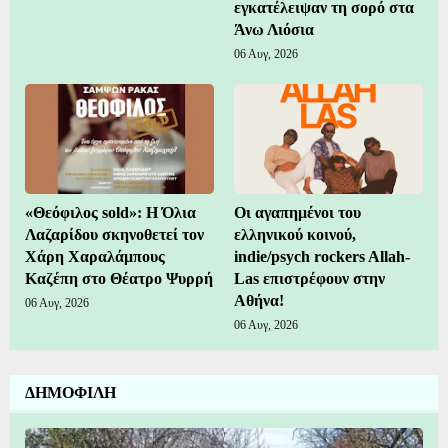
εγκατέλειψαν τη σορό στα
Άνω Λιόσια
06 Αυγ, 2026
«Θεόφιλος sold»: Η Όλια
Οι αγαπημένοι του
Λαζαρίδου σκηνοθετεί τον
ελληνικού κοινού,
Χάρη Χαραλάμπους
indie/psych rockers Allah-
Καζέπη στο Θέατρο Ψυρρή
Las επιστρέφουν στην
Αθήνα!
06 Αυγ, 2026
06 Αυγ, 2026
ΔΗΜΟΦΙΛΗ