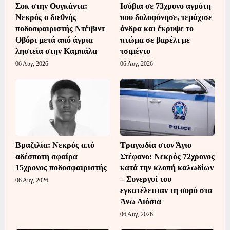
Σοκ στην Ουγκάντα:
Ισόβια σε 73χρονο αγρότη
Νεκρός ο διεθνής
που δολοφόνησε, τεμάχισε
ποδοσφαιριστής Ντέιβιντ
άνδρα και έκρυψε το
Οβόρι μετά από άγρια
πτώμα σε βαρέλι με
ληστεία στην Καμπάλα
τσιμέντο
06 Αυγ, 2026
06 Αυγ, 2026
Βραζιλία: Νεκρός από
Τραγωδία στον Άγιο
αδέσποτη σφαίρα
Στέφανο: Νεκρός 72χρονος
15χρονος ποδοσφαιριστής
κατά την κλοπή καλωδίων
– Συνεργοί του
06 Αυγ, 2026
εγκατέλειψαν τη σορό στα
Άνω Λιόσια
06 Αυγ, 2026