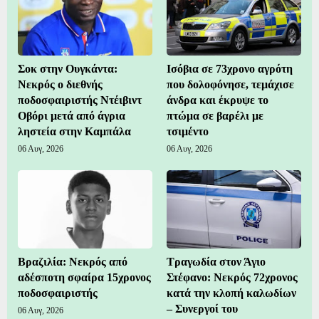
Σοκ στην Ουγκάντα:
Ισόβια σε 73χρονο αγρότη
Νεκρός ο διεθνής
που δολοφόνησε, τεμάχισε
ποδοσφαιριστής Ντέιβιντ
άνδρα και έκρυψε το
Οβόρι μετά από άγρια
πτώμα σε βαρέλι με
ληστεία στην Καμπάλα
τσιμέντο
06 Αυγ, 2026
06 Αυγ, 2026
Βραζιλία: Νεκρός από
Τραγωδία στον Άγιο
αδέσποτη σφαίρα 15χρονος
Στέφανο: Νεκρός 72χρονος
ποδοσφαιριστής
κατά την κλοπή καλωδίων
– Συνεργοί του
06 Αυγ, 2026