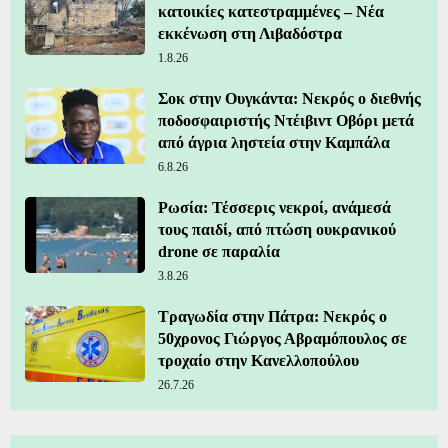
κατοικίες κατεστραμμένες – Νέα
εκκένωση στη Λιβαδόστρα
1.8.26
Σοκ στην Ουγκάντα: Νεκρός ο διεθνής
ποδοσφαιριστής Ντέιβιντ Οβόρι μετά
από άγρια ληστεία στην Καμπάλα
6.8.26
Ρωσία: Τέσσερις νεκροί, ανάμεσά
τους παιδί, από πτώση ουκρανικού
drone σε παραλία
3.8.26
Τραγωδία στην Πάτρα: Νεκρός ο
50χρονος Γιώργος Αβραμόπουλος σε
τροχαίο στην Κανελλοπούλου
26.7.26