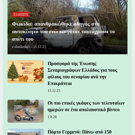
ΕΙΔΗΣΕΙΣ
Φωκίδα: απανθρακώθηκε οδηγός στο
αυτοκίνητό του ενώ καιγόταν ταυτόχρονα το
σπίτι του
e-diaskedasi
-
16.12.25
Προσφορά της Ένωσης
Σεναριογράφων Ελλάδος για τους
φίλους του σεναρίου ανά την
Επικράτεια
15.12.25
Οι πιο επικές γκάφες των τελευταίων
ημερών σε ένα απολαυστικό βίντεο
1.8.26
Πόρτο Γερμενό: Πάνω από 150