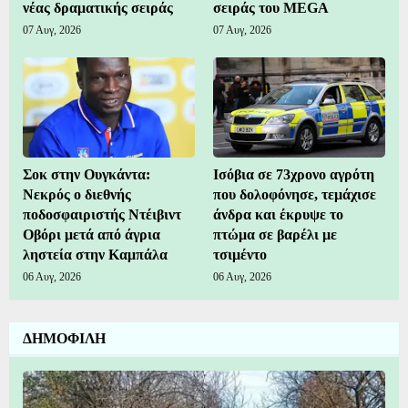
νέας δραματικής σειράς
σειράς του MEGA
07 Αυγ, 2026
07 Αυγ, 2026
Σοκ στην Ουγκάντα:
Ισόβια σε 73χρονο αγρότη
Νεκρός ο διεθνής
που δολοφόνησε, τεμάχισε
ποδοσφαιριστής Ντέιβιντ
άνδρα και έκρυψε το
Οβόρι μετά από άγρια
πτώμα σε βαρέλι με
ληστεία στην Καμπάλα
τσιμέντο
06 Αυγ, 2026
06 Αυγ, 2026
ΔΗΜΟΦΙΛΗ