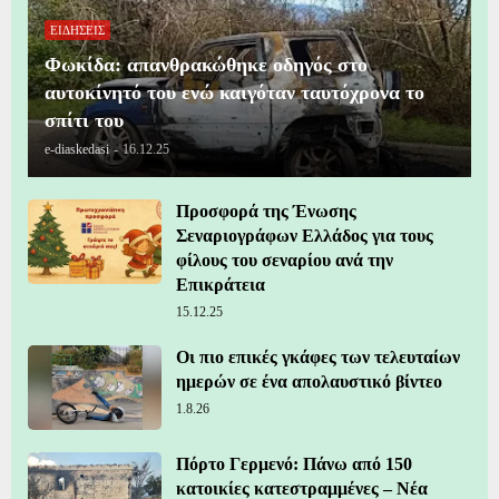
ΕΙΔΗΣΕΙΣ
Φωκίδα: απανθρακώθηκε οδηγός στο
αυτοκίνητό του ενώ καιγόταν ταυτόχρονα το
σπίτι του
e-diaskedasi
-
16.12.25
Προσφορά της Ένωσης
Σεναριογράφων Ελλάδος για τους
φίλους του σεναρίου ανά την
Επικράτεια
15.12.25
Οι πιο επικές γκάφες των τελευταίων
ημερών σε ένα απολαυστικό βίντεο
1.8.26
Πόρτο Γερμενό: Πάνω από 150
κατοικίες κατεστραμμένες – Νέα