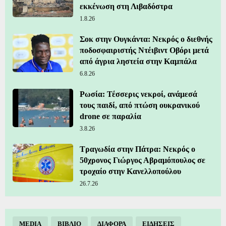
εκκένωση στη Λιβαδόστρα
1.8.26
Σοκ στην Ουγκάντα: Νεκρός ο διεθνής
ποδοσφαιριστής Ντέιβιντ Οβόρι μετά
από άγρια ληστεία στην Καμπάλα
6.8.26
Ρωσία: Τέσσερις νεκροί, ανάμεσά
τους παιδί, από πτώση ουκρανικού
drone σε παραλία
3.8.26
Τραγωδία στην Πάτρα: Νεκρός ο
50χρονος Γιώργος Αβραμόπουλος σε
τροχαίο στην Κανελλοπούλου
26.7.26
MEDIA
ΒΙΒΛΙΟ
ΔΙΑΦΟΡΑ
ΕΙΔΗΣΕΙΣ