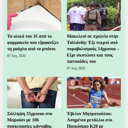
Το υλικό του 1€ από το
Μακελειό σε σχολείο στην
φαρμακείο που εξαφανίζει
Ταϊλάνδη: Έξι νεκροί από
τη μούχλα από το μπάνιο
πυροβολισμούς 14χρονου –
Είχε σκοτώσει και τους
07 Αυγ, 2026
παππούδες του
07 Αυγ, 2026
Σύλληψη 35χρονου στο
Έβελυν Μητροπούλου:
Μαρούσι με 106
Ασημένιο μετάλλιο στο
συσκευασίες κάνναβης
Παγκόσμιο Κ20 με