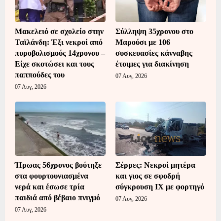
Μακελειό σε σχολείο στην
Σύλληψη 35χρονου στο
Ταϊλάνδη: Έξι νεκροί από
Μαρούσι με 106
πυροβολισμούς 14χρονου –
συσκευασίες κάνναβης
Είχε σκοτώσει και τους
έτοιμες για διακίνηση
παππούδες του
07 Αυγ, 2026
07 Αυγ, 2026
Ήρωας 56χρονος βούτηξε
Σέρρες: Νεκροί μητέρα
στα φουρτουνιασμένα
και γιος σε σφοδρή
νερά και έσωσε τρία
σύγκρουση ΙΧ με φορτηγό
παιδιά από βέβαιο πνιγμό
07 Αυγ, 2026
07 Αυγ, 2026