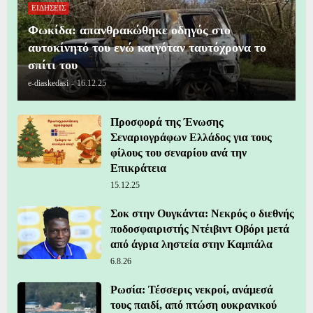
ΕΙΔΗΣΕΙΣ
Φωκίδα: απανθρακώθηκε οδηγός στο
αυτοκίνητό του ενώ καιγόταν ταυτόχρονα το
σπίτι του
e-diaskedasi
-
16.12.25
Προσφορά της Ένωσης
Σεναριογράφων Ελλάδος για τους
φίλους του σεναρίου ανά την
Επικράτεια
15.12.25
Σοκ στην Ουγκάντα: Νεκρός ο διεθνής
ποδοσφαιριστής Ντέιβιντ Οβόρι μετά
από άγρια ληστεία στην Καμπάλα
6.8.26
Ρωσία: Τέσσερις νεκροί, ανάμεσά
τους παιδί, από πτώση ουκρανικού