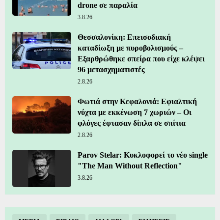
drone σε παραλία
3.8.26
Θεσσαλονίκη: Επεισοδιακή
καταδίωξη με πυροβολισμούς –
Εξαρθρώθηκε σπείρα που είχε κλέψει
96 μετασχηματιστές
2.8.26
Φωτιά στην Κεφαλονιά: Εφιαλτική
νύχτα με εκκένωση 7 χωριών – Οι
φλόγες έφτασαν δίπλα σε σπίτια
2.8.26
Parov Stelar: Κυκλοφορεί το νέο single
"The Man Without Reflection"
3.8.26