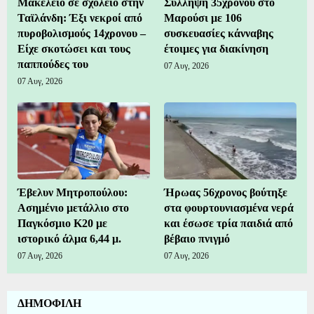
Μακελειό σε σχολείο στην
Σύλληψη 35χρονου στο
Ταϊλάνδη: Έξι νεκροί από
Μαρούσι με 106
πυροβολισμούς 14χρονου –
συσκευασίες κάνναβης
Είχε σκοτώσει και τους
έτοιμες για διακίνηση
παππούδες του
07 Αυγ, 2026
07 Αυγ, 2026
Έβελυν Μητροπούλου:
Ήρωας 56χρονος βούτηξε
Ασημένιο μετάλλιο στο
στα φουρτουνιασμένα νερά
Παγκόσμιο Κ20 με
και έσωσε τρία παιδιά από
ιστορικό άλμα 6,44 μ.
βέβαιο πνιγμό
07 Αυγ, 2026
07 Αυγ, 2026
ΔΗΜΟΦΙΛΗ