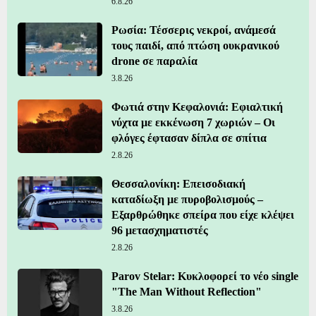
6.8.26
Ρωσία: Τέσσερις νεκροί, ανάμεσά
τους παιδί, από πτώση ουκρανικού
drone σε παραλία
3.8.26
Φωτιά στην Κεφαλονιά: Εφιαλτική
νύχτα με εκκένωση 7 χωριών – Οι
φλόγες έφτασαν δίπλα σε σπίτια
2.8.26
Θεσσαλονίκη: Επεισοδιακή
καταδίωξη με πυροβολισμούς –
Εξαρθρώθηκε σπείρα που είχε κλέψει
96 μετασχηματιστές
2.8.26
Parov Stelar: Κυκλοφορεί το νέο single
"The Man Without Reflection"
3.8.26