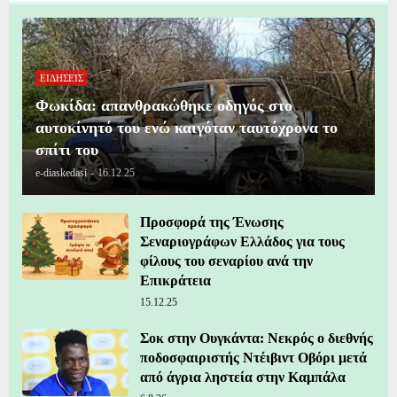
ΕΙΔΗΣΕΙΣ
Φωκίδα: απανθρακώθηκε οδηγός στο
αυτοκίνητό του ενώ καιγόταν ταυτόχρονα το
σπίτι του
e-diaskedasi
-
16.12.25
Προσφορά της Ένωσης
Σεναριογράφων Ελλάδος για τους
φίλους του σεναρίου ανά την
Επικράτεια
15.12.25
Σοκ στην Ουγκάντα: Νεκρός ο διεθνής
ποδοσφαιριστής Ντέιβιντ Οβόρι μετά
από άγρια ληστεία στην Καμπάλα