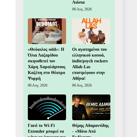
Λιόσια
06 Αυγ, 2026
«Θεόφιλος sold»: Η
Οι αγαπημένοι του
Όλια Λαζαρίδου
ελληνικού κοινού,
σκηνοθετεί τον
indie/psych rockers
Χάρη Χαραλάμπους
Allah-Las
Καζέπη στο Θέατρο
επιστρέφουν στην
Ψυρρή
Αθήνα!
06 Αυγ, 2026
06 Αυγ, 2026
Γιατί το Wi-Fi
Θέμης Αδαμαντίδης
Extender μπορεί να
- «Μόνο Από