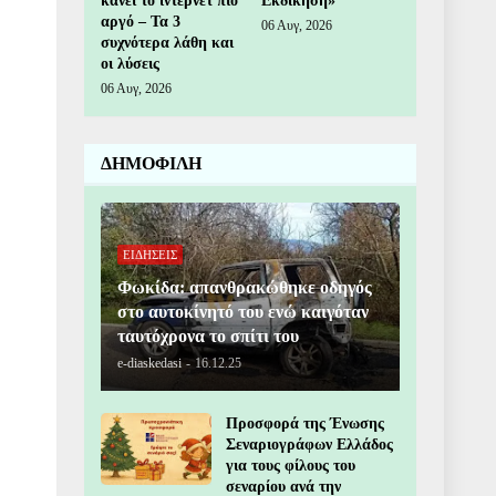
κάνει το ίντερνετ πιο
Εκδίκηση»
αργό – Τα 3
06 Αυγ, 2026
συχνότερα λάθη και
οι λύσεις
06 Αυγ, 2026
ΔΗΜΟΦΙΛΗ
ΕΙΔΗΣΕΙΣ
Φωκίδα: απανθρακώθηκε οδηγός
στο αυτοκίνητό του ενώ καιγόταν
ταυτόχρονα το σπίτι του
e-diaskedasi
-
16.12.25
Προσφορά της Ένωσης
Σεναριογράφων Ελλάδος
για τους φίλους του
σεναρίου ανά την