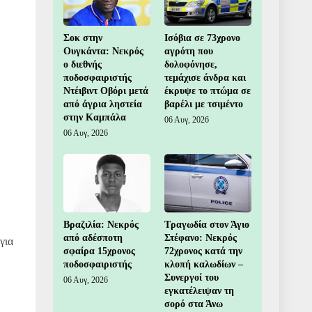
Σοκ στην
Ισόβια σε 73χρονο
Ουγκάντα: Νεκρός
αγρότη που
ο διεθνής
δολοφόνησε,
ποδοσφαιριστής
τεμάχισε άνδρα και
Ντέιβιντ Οβόρι μετά
έκρυψε το πτώμα σε
από άγρια ληστεία
βαρέλι με τσιμέντο
στην Καμπάλα
06 Αυγ, 2026
06 Αυγ, 2026
Βραζιλία: Νεκρός
Τραγωδία στον Άγιο
από αδέσποτη
Στέφανο: Νεκρός
για
σφαίρα 15χρονος
72χρονος κατά την
ποδοσφαιριστής
κλοπή καλωδίων –
Συνεργοί του
06 Αυγ, 2026
εγκατέλειψαν τη
σορό στα Άνω