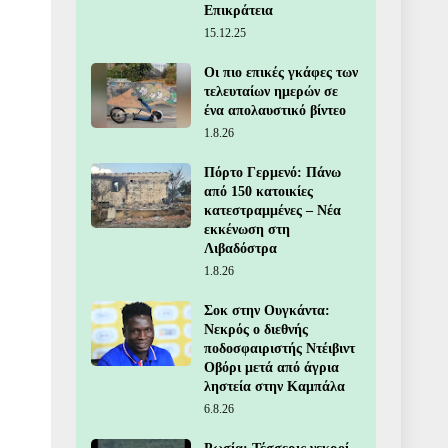
Επικράτεια
15.12.25
Οι πιο επικές γκάφες των
τελευταίων ημερών σε
ένα απολαυστικό βίντεο
1.8.26
Πόρτο Γερμενό: Πάνω
από 150 κατοικίες
κατεστραμμένες – Νέα
εκκένωση στη
Λιβαδόστρα
1.8.26
Σοκ στην Ουγκάντα:
Νεκρός ο διεθνής
ποδοσφαιριστής Ντέιβιντ
Οβόρι μετά από άγρια
ληστεία στην Καμπάλα
6.8.26