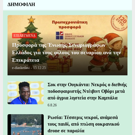
ΔΗΜΟΦΙΛΗ
ΕΠΙΛΕΓΜΕΝΑ
Προσφορά της Ένωσης Σεναριογράφων
Ελλάδος για τους φίλους του σεναρίου ανά την
Επικράτεια
e-diaskedasi
-
15.12.25
Σοκ στην Ουγκάντα: Νεκρός ο διεθνής
ποδοσφαιριστής Ντέιβιντ Οβόρι μετά
από άγρια ληστεία στην Καμπάλα
6.8.26
Ρωσία: Τέσσερις νεκροί, ανάμεσά
τους παιδί, από πτώση ουκρανικού
drone σε παραλία