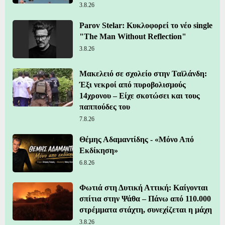
3.8.26
Parov Stelar: Κυκλοφορεί το νέο single
"The Man Without Reflection"
3.8.26
Μακελειό σε σχολείο στην Ταϊλάνδη:
Έξι νεκροί από πυροβολισμούς
14χρονου – Είχε σκοτώσει και τους
παππούδες του
7.8.26
Θέμης Αδαμαντίδης - «Μόνο Από
Εκδίκηση»
6.8.26
Φωτιά στη Δυτική Αττική: Καίγονται
σπίτια στην Ψάθα – Πάνω από 110.000
στρέμματα στάχτη, συνεχίζεται η μάχη
3.8.26