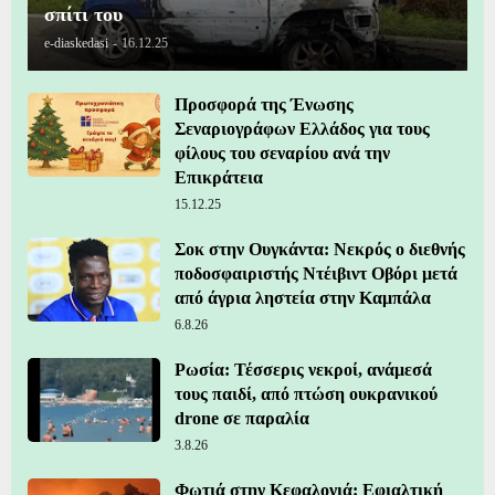
σπίτι του
e-diaskedasi
-
16.12.25
Προσφορά της Ένωσης
Σεναριογράφων Ελλάδος για τους
φίλους του σεναρίου ανά την
Επικράτεια
15.12.25
Σοκ στην Ουγκάντα: Νεκρός ο διεθνής
ποδοσφαιριστής Ντέιβιντ Οβόρι μετά
από άγρια ληστεία στην Καμπάλα
6.8.26
Ρωσία: Τέσσερις νεκροί, ανάμεσά
τους παιδί, από πτώση ουκρανικού
drone σε παραλία
3.8.26
Φωτιά στην Κεφαλονιά: Εφιαλτική