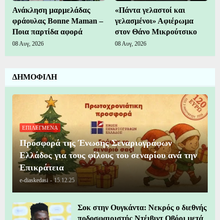
Ανάκληση μαρμελάδας
«Πάντα γελαστοί και
φράουλας Bonne Maman –
γελασμένοι» Αφιέρωμα
Ποια παρτίδα αφορά
στον Θάνο Μικρούτσικο
08 Αυγ, 2026
08 Αυγ, 2026
ΔΗΜΟΦΙΛΗ
ΕΠΙΛΕΓΜΕΝΑ
Προσφορά της Ένωσης Σεναριογράφων
Ελλάδος για τους φίλους του σεναρίου ανά την
Επικράτεια
e-diaskedasi
-
15.12.25
Σοκ στην Ουγκάντα: Νεκρός ο διεθνής
ποδοσφαιριστής Ντέιβιντ Οβόρι μετά