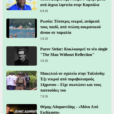
από άγρια ληστεία στην Καμπάλα
6.8.26
Ρωσία: Τέσσερις νεκροί, ανάμεσά
τους παιδί, από πτώση ουκρανικού
drone σε παραλία
3.8.26
Parov Stelar: Κυκλοφορεί το νέο single
"The Man Without Reflection"
3.8.26
Μακελειό σε σχολείο στην Ταϊλάνδη:
Έξι νεκροί από πυροβολισμούς
14χρονου – Είχε σκοτώσει και τους
παππούδες του
7.8.26
Θέμης Αδαμαντίδης - «Μόνο Από
Εκδίκηση»