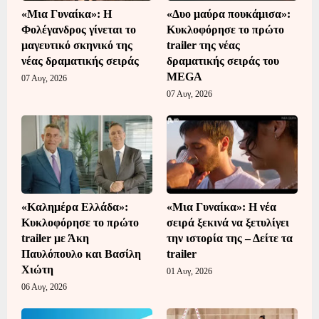
«Μια Γυναίκα»: Η
«Δυο μαύρα πουκάμισα»:
Φολέγανδρος γίνεται το
Κυκλοφόρησε το πρώτο
μαγευτικό σκηνικό της
trailer της νέας
νέας δραματικής σειράς
δραματικής σειράς του
MEGA
07 Αυγ, 2026
07 Αυγ, 2026
«Καλημέρα Ελλάδα»:
«Μια Γυναίκα»: Η νέα
Κυκλοφόρησε το πρώτο
σειρά ξεκινά να ξετυλίγει
trailer με Άκη
την ιστορία της – Δείτε τα
Παυλόπουλο και Βασίλη
trailer
Χιώτη
01 Αυγ, 2026
06 Αυγ, 2026