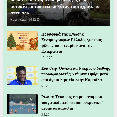
αυτοκίνητό του ενώ καιγόταν ταυτόχρονα το
σπίτι του
e-diaskedasi
-
16.12.25
Προσφορά της Ένωσης
Σεναριογράφων Ελλάδος για τους
φίλους του σεναρίου ανά την
Επικράτεια
15.12.25
Σοκ στην Ουγκάντα: Νεκρός ο διεθνής
ποδοσφαιριστής Ντέιβιντ Οβόρι μετά
από άγρια ληστεία στην Καμπάλα
6.8.26
Ρωσία: Τέσσερις νεκροί, ανάμεσά
τους παιδί, από πτώση ουκρανικού
drone σε παραλία
3.8.26