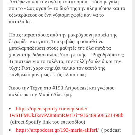
Αστέρων» και την αγάπη του κόσμου – τόσο μεγάλη
που το «Σας αγαπώ» το δικό της την πλημμύρισε και το
εξωτερίκευσε σε ένα γύρισμα χωρίς καν να το
καταλάβει.
Ποιες παραστάσεις από την μακρόχρονη πορεία της
ξεχωρίζει και γιατί; Τι ακριβώς προσπαθεί να
μεταλαμπαδεύσει στους μαθητές της όλα αυτά τα
χρόνια της διδασκαλίας Υποκριτικής – Ψυχοδράματος;
Τι πιστεύει για το ταλέντο, την πολλή δουλειά και την
τύχη; Γιατί χαρακτηρίζει τελικά τον εαυτό της
«άνθρωπο μονίμως εκτός πλαισίου»;
Άκου την Τέχνη στο #193 Artpodcast και γνώρισε
καλύτερα την Μαρία Αλιφέρη:
https://open.spotify.com/
episode/
1wS1FMUkJksvPZ8n8mRJet?si=
916489508521498b
(direct Spotify link του επεισοδίου)
https://artpodcast.gr/193-
maria-aliferi/
( podcast