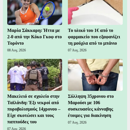
Μαρία Σάκκαρη: Ήττα με
Το υλικό του 1€ από το
2-0 από την Κόκο Γκοφ στο
φαρμακείο που εξαφανίζει
Τορόντο
τη μούχλα από το μπάνιο
08 Αυγ, 2026
07 Αυγ, 2026
Μακελειό σε σχολείο στην
Σύλληψη 35χρονου στο
Ταϊλάνδη: Έξι νεκροί από
Μαρούσι με 106
πυροβολισμούς 14χρονου –
συσκευασίες κάνναβης
Είχε σκοτώσει και τους
έτοιμες για διακίνηση
παππούδες του
07 Αυγ, 2026
07 Αυγ, 2026