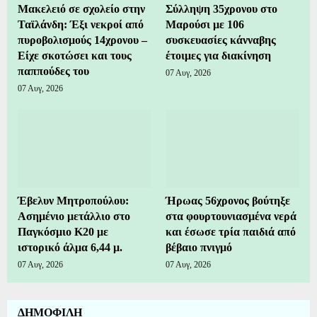
Μακελειό σε σχολείο στην
Σύλληψη 35χρονου στο
Ταϊλάνδη: Έξι νεκροί από
Μαρούσι με 106
πυροβολισμούς 14χρονου –
συσκευασίες κάνναβης
Είχε σκοτώσει και τους
έτοιμες για διακίνηση
παππούδες του
07 Αυγ, 2026
07 Αυγ, 2026
Έβελυν Μητροπούλου:
Ήρωας 56χρονος βούτηξε
Ασημένιο μετάλλιο στο
στα φουρτουνιασμένα νερά
Παγκόσμιο Κ20 με
και έσωσε τρία παιδιά από
ιστορικό άλμα 6,44 μ.
βέβαιο πνιγμό
07 Αυγ, 2026
07 Αυγ, 2026
ΔΗΜΟΦΙΛΗ