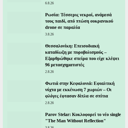
6.8.26
Ρωσία: Τέσσερις νεκροί, ανάμεσά
τους παιδί, από πτώση ουκρανικού
drone σε παραλία
3.8.26
Θεσσαλονίκη: Επεισοδιακή
καταδίωξη με πυροβολισμούς –
Εξαρθρώθηκε σπείρα που είχε κλέψει
96 μετασχηματιστές
2.8.26
Φωτιά στην Κεφαλονιά: Εφιαλτική
νύχτα με εκκένωση 7 χωριών – Οι
φλόγες έφτασαν δίπλα σε σπίτια
2.8.26
Parov Stelar: Κυκλοφορεί το νέο single
"The Man Without Reflection"
3.8.26