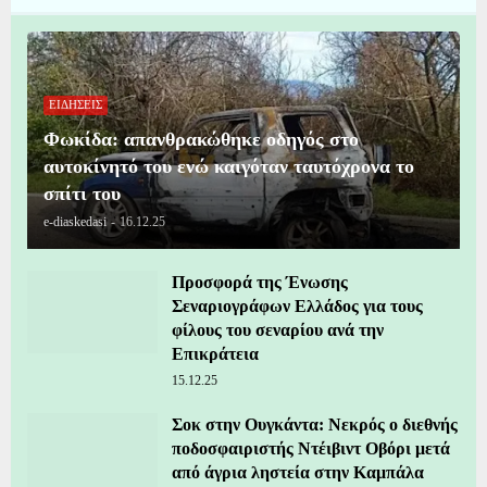
ΕΙΔΗΣΕΙΣ
Φωκίδα: απανθρακώθηκε οδηγός στο
αυτοκίνητό του ενώ καιγόταν ταυτόχρονα το
σπίτι του
e-diaskedasi
-
16.12.25
Προσφορά της Ένωσης
Σεναριογράφων Ελλάδος για τους
φίλους του σεναρίου ανά την
Επικράτεια
15.12.25
Σοκ στην Ουγκάντα: Νεκρός ο διεθνής
ποδοσφαιριστής Ντέιβιντ Οβόρι μετά
από άγρια ληστεία στην Καμπάλα