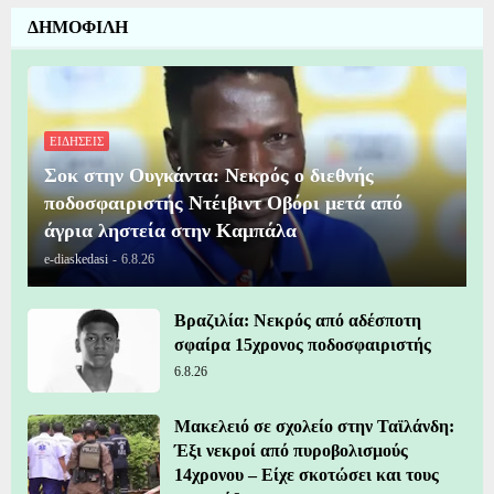
ΔΗΜΟΦΙΛΗ
ΕΙΔΗΣΕΙΣ
Σοκ στην Ουγκάντα: Νεκρός ο διεθνής
ποδοσφαιριστής Ντέιβιντ Οβόρι μετά από
άγρια ληστεία στην Καμπάλα
e-diaskedasi
-
6.8.26
Βραζιλία: Νεκρός από αδέσποτη
σφαίρα 15χρονος ποδοσφαιριστής
6.8.26
Μακελειό σε σχολείο στην Ταϊλάνδη:
Έξι νεκροί από πυροβολισμούς
14χρονου – Είχε σκοτώσει και τους