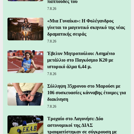
παππούδες του
7.8.26
«Μια Γυναίκα»: Η Φολέγανδρος
γίνεται το μαγευτικό σκηνικό της νέας
δραματικής σειράς
7.8.26
Έβελυν Μητροπούλου: Ασημένιο
μετάλλιο στο Παγκόσμιο Κ20 με
ιστορικό άλμα 6,44 μ.
7.8.26
Σύλληψη 35χρονου στο Μαρούσι με
106 συσκευασίες κάνναβης έτοιμες για
διακίνηση
7.8.26
Τροχαίο στο Λαγονήσι: Δύο
αστυνομικοί της ΔΙΑΣ
τραυματίστηκαν σε σύγκρουση με