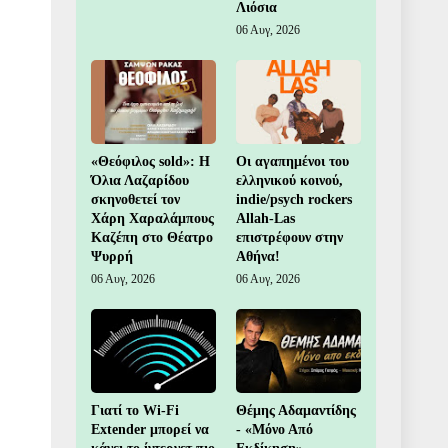
Λιόσια
06 Αυγ, 2026
«Θεόφιλος sold»: Η
Οι αγαπημένοι του
Όλια Λαζαρίδου
ελληνικού κοινού,
σκηνοθετεί τον
indie/psych rockers
Χάρη Χαραλάμπους
Allah-Las
Καζέπη στο Θέατρο
επιστρέφουν στην
Ψυρρή
Αθήνα!
06 Αυγ, 2026
06 Αυγ, 2026
Γιατί το Wi-Fi
Θέμης Αδαμαντίδης
Extender μπορεί να
- «Μόνο Από