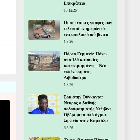
Επικράτεια
15.12.25
Οι πιο επικές γκάφες των
τελευταίων ημερών σε
ένα απολαυστικό βίντεο
1.8.26
Πόρτο Γερμενό: Πάνω
από 150 κατοικίες
κατεστραμμένες – Νέα
εκκένωση στη
Λιβαδόστρα
1.8.26
Σοκ στην Ουγκάντα:
Νεκρός ο διεθνής
ποδοσφαιριστής Ντέιβιντ
Οβόρι μετά από άγρια
ληστεία στην Καμπάλα
6.8.26