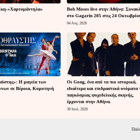
ίκη-«Χαρτομάντηλα»
Bob Moses live στην Αθήνα: Συναυ
στο Gagarin 205 στις 24 Οκτωβρίο
04 Αυγ, 2026
ύστης»: Η μαγεία των
Οι Gong, ένα από τα πιο ιστορικά,
ννων σε Βέροια, Κομοτηνή
ιδιαίτερα και επιδραστικά ονόματα 
παγκόσμιας ψυχεδελικής σκηνής,
έρχονται στην Αθήνα.
30 Ιουλ, 2026
Παλ