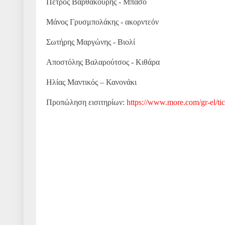
Πέτρος Βαρθακούρης - Μπάσο
Μάνος Γρυσμπολάκης - ακορντεόν
Σωτήρης Μαργώνης - Βιολί
Αποστόλης Βαλαρούτσος - Κιθάρα
Ηλίας Μαντικός – Κανονάκι
Προπώληση εισιτηρίων:
https://www.more.com/gr-el/tic