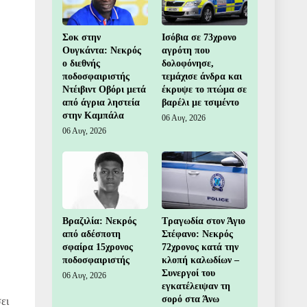
Σοκ στην
Ισόβια σε 73χρονο
Ουγκάντα: Νεκρός
αγρότη που
ο διεθνής
δολοφόνησε,
ποδοσφαιριστής
τεμάχισε άνδρα και
Ντέιβιντ Οβόρι μετά
έκρυψε το πτώμα σε
από άγρια ληστεία
βαρέλι με τσιμέντο
στην Καμπάλα
06 Αυγ, 2026
06 Αυγ, 2026
Βραζιλία: Νεκρός
Τραγωδία στον Άγιο
από αδέσποτη
Στέφανο: Νεκρός
σφαίρα 15χρονος
72χρονος κατά την
ποδοσφαιριστής
κλοπή καλωδίων –
Συνεργοί του
06 Αυγ, 2026
εγκατέλειψαν τη
σορό στα Άνω
ει