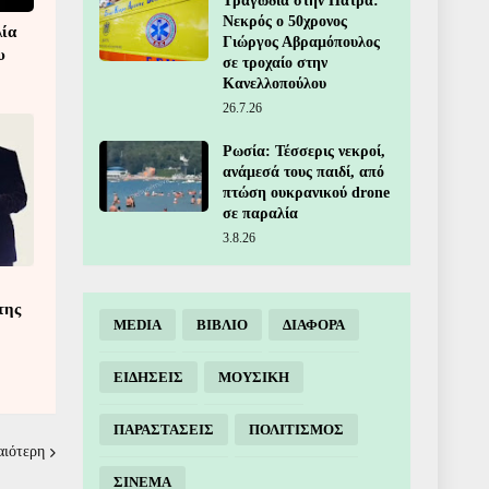
Τραγωδία στην Πάτρα:
Νεκρός ο 50χρονος
λία
Γιώργος Αβραμόπουλος
υ
σε τροχαίο στην
Κανελλοπούλου
26.7.26
Ρωσία: Τέσσερις νεκροί,
ανάμεσά τους παιδί, από
πτώση ουκρανικού drone
σε παραλία
3.8.26
της
MEDIA
ΒΙΒΛΙΟ
ΔΙΑΦΟΡΑ
ΕΙΔΗΣΕΙΣ
ΜΟΥΣΙΚΗ
ΠΑΡΑΣΤΑΣΕΙΣ
ΠΟΛΙΤΙΣΜΟΣ
αιότερη
ΣΙΝΕΜΑ