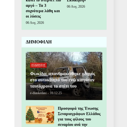
κάνει το ίντερνετ πιο
Εκδίκηση»
αργό – Τα 3
06 Αυγ, 2026
συχνότερα λάθη και
οι λύσεις
06 Αυγ, 2026
ΔΗΜΟΦΙΛΗ
ΕΙΔΗΣΕΙΣ
Φωκίδα: απανθρακώθηκε οδηγός
στο αυτοκίνητό του ενώ καιγόταν
ταυτόχρονα το σπίτι του
e-diaskedasi
-
16.12.25
Προσφορά της Ένωσης
Σεναριογράφων Ελλάδος
για τους φίλους του
σεναρίου ανά την