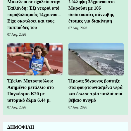
Μακελειό σε σχολείο στην
Σύλληψη 35χρονου στο
Ταϊλάνδη: Έξι νεκροί από
Μαρούσι με 106
πυροβολισμούς 14χρονου –
συσκευασίες κάνναβης
Είχε σκοτώσει και τους
έτοιμες για διακίνηση
παππούδες του
07 Αυγ, 2026
07 Αυγ, 2026
Έβελυν Μητροπούλου:
Ήρωας 56χρονος βούτηξε
Ασημένιο μετάλλιο στο
στα φουρτουνιασμένα νερά
Παγκόσμιο Κ20 με
και έσωσε τρία παιδιά από
ιστορικό άλμα 6,44 μ.
βέβαιο πνιγμό
07 Αυγ, 2026
07 Αυγ, 2026
ΔΗΜΟΦΙΛΗ