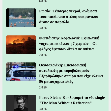
6.8.26
Ρωσία: Τέσσερις νεκροί, ανάμεσά
τους παιδί, από πτώση ουκρανικού
drone σε παραλία
3.8.26
Φωτιά στην Κεφαλονιά: Εφιαλτική
νύχτα με εκκένωση 7 χωριών – Οι
φλόγες έφτασαν δίπλα σε σπίτια
2.8.26
Θεσσαλονίκη: Επεισοδιακή
καταδίωξη με πυροβολισμούς –
Εξαρθρώθηκε σπείρα που είχε κλέψει
96 μετασχηματιστές
2.8.26
Parov Stelar: Κυκλοφορεί το νέο single
"The Man Without Reflection"
3.8.26