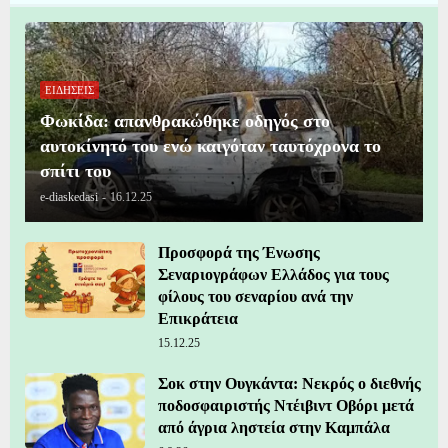
ΕΙΔΗΣΕΙΣ
Φωκίδα: απανθρακώθηκε οδηγός στο
αυτοκίνητό του ενώ καιγόταν ταυτόχρονα το
σπίτι του
e-diaskedasi
-
16.12.25
Προσφορά της Ένωσης
Σεναριογράφων Ελλάδος για τους
φίλους του σεναρίου ανά την
Επικράτεια
15.12.25
Σοκ στην Ουγκάντα: Νεκρός ο διεθνής
ποδοσφαιριστής Ντέιβιντ Οβόρι μετά
από άγρια ληστεία στην Καμπάλα