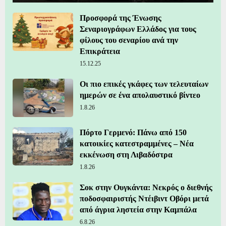
Προσφορά της Ένωσης
Σεναριογράφων Ελλάδος για τους
φίλους του σεναρίου ανά την
Επικράτεια
15.12.25
Οι πιο επικές γκάφες των τελευταίων
ημερών σε ένα απολαυστικό βίντεο
1.8.26
Πόρτο Γερμενό: Πάνω από 150
κατοικίες κατεστραμμένες – Νέα
εκκένωση στη Λιβαδόστρα
1.8.26
Σοκ στην Ουγκάντα: Νεκρός ο διεθνής
ποδοσφαιριστής Ντέιβιντ Οβόρι μετά
από άγρια ληστεία στην Καμπάλα
6.8.26