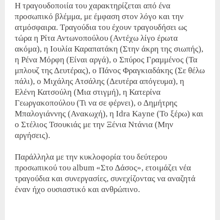
H τραγουδοποιία του χαρακτηρίζεται από ένα
προσωπικό βλέμμα, με έμφαση στον λόγο και την
ατμόσφαιρα. Τραγούδια του έχουν τραγουδήσει ως
τώρα η Ρίτα Αντωνοπούλου (Αντέχω λίγο έρωτα
ακόμα), η Ιουλία Καραπατάκη (Στην άκρη της σιωπής),
η Ρένα Μόρφη (Είναι αργά), ο Σπύρος Γραμμένος (Τα
μπλουζ της Δευτέρας), ο Πάνος Φραγκιαδάκης (Σε θέλω
πάλι), ο Μιχάλης Ατσάλης (Δευτέρα απόγευμα), η
Ελένη Κατσούλη (Μια στιγμή), η Κατερίνα
Γεωργακοπούλου (Τι να σε φέρνει), ο Δημήτρης
Μπαλογιάννης (Ανακωχή), η Idra Kayne (Το ξέρω) και
ο Στέλιος Τσουκιάς με την Ξένια Ντάνια (Μην
αργήσεις).
Παράλληλα με την κυκλοφορία του δεύτερου
προσωπικού του album «Στο Δάσος», ετοιμάζει νέα
τραγούδια και συνεργασίες, συνεχίζοντας να αναζητά
έναν ήχο ουσιαστικό και ανθρώπινο.