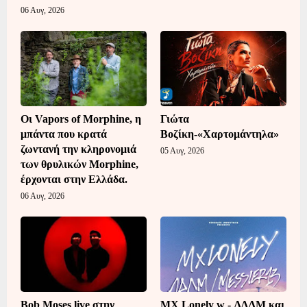
06 Αυγ, 2026
Οι Vapors of Morphine, η
Γιώτα
μπάντα που κρατά
Βοζίκη-«Χαρτομάντηλα»
ζωντανή την κληρονομιά
05 Αυγ, 2026
των θρυλικών Morphine,
έρχονται στην Ελλάδα.
06 Αυγ, 2026
Bob Moses live στην
MX Lonely w - ΛΔΛΜ και