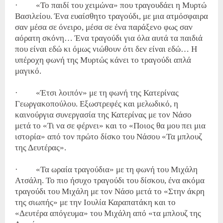
· «Το παιδί του χειμώνα» που τραγουδάει η Μυρτώ
Βασιλείου. Ένα ευαίσθητο τραγούδι, με μια ατμόσφαιρα
σαν μέσα σε όνειρο, μέσα σε ένα παράξενο φως σαν
αόρατη σκόνη… Ένα τραγούδι για όλα αυτά τα παιδιά
που είναι εδώ κι όμως νιώθουν ότι δεν είναι εδώ… Η
υπέροχη φωνή της Μυρτώς κάνει το τραγούδι απλά
μαγικό.
· «Έτσι λοιπόν» με τη φωνή της Κατερίνας
Γεωργακοπούλου. Εξωστρεφές και μελωδικό, η
καινούργια συνεργασία της Κατερίνας με τον Νάσο
μετά το «Τι να σε φέρνει» και το «Ποιος θα μου πει μια
ιστορία» από τον πρώτο δίσκο του Νάσου «Τα μπλουζ
της Δευτέρας».
· «Τα ωραία τραγούδια» με τη φωνή του Μιχάλη
Ατσάλη. Το πιο ήσυχο τραγούδι του δίσκου, ένα ακόμα
τραγούδι του Μιχάλη με τον Νάσο μετά το «Στην άκρη
της σιωπής» με την Ιουλία Καραπατάκη και το
«Δευτέρα απόγευμα» του Μιχάλη από «τα μπλουζ της