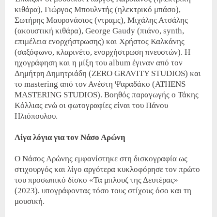
κιθάρα), Γιώργος Μπουλντής (ηλεκτρικό μπάσο),
Σωτήρης Μαυρονάσιος (ντραμς), Μιχάλης Ατσάλης
(ακουστική κιθάρα), George Gaudy (πιάνο, synth,
επιμέλεια ενορχήστρωσης) και Χρήστος Καλκάνης
(σαξόφωνο, κλαρινέτο, ενορχήστρωση πνευστών). Η
ηχογράφηση και η μίξη του album έγιναν από τον
Δημήτρη Δημητριάδη (ZERO GRAVITY STUDIOS) και
το mastering από τον Ανέστη Ψαραδάκο (ATHENS
MASTERING STUDIOS). Βοηθός παραγωγής ο Τάκης
Κόλλιας ενώ οι φωτογραφίες είναι του Πάνου
Ηλιόπουλου.
Λίγα λόγια για τον Νάσο Αρώνη
Ο Νάσος Αρώνης εμφανίστηκε στη δισκογραφία ως
στιχουργός και λίγο αργότερα κυκλοφόρησε τον πρώτο
του προσωπικό δίσκο «Τα μπλουζ της Δευτέρας»
(2023), υπογράφοντας τόσο τους στίχους όσο και τη
μουσική.