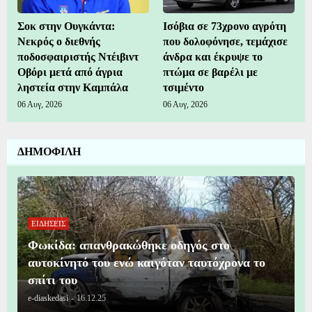
Σοκ στην Ουγκάντα:
Ισόβια σε 73χρονο αγρότη
Νεκρός ο διεθνής
που δολοφόνησε, τεμάχισε
ποδοσφαιριστής Ντέιβιντ
άνδρα και έκρυψε το
Οβόρι μετά από άγρια
πτώμα σε βαρέλι με
ληστεία στην Καμπάλα
τσιμέντο
06 Αυγ, 2026
06 Αυγ, 2026
ΔΗΜΟΦΙΛΗ
ΕΙΔΗΣΕΙΣ
Φωκίδα: απανθρακώθηκε οδηγός στο
αυτοκίνητό του ενώ καιγόταν ταυτόχρονα το
σπίτι του
e-diaskedasi
-
16.12.25