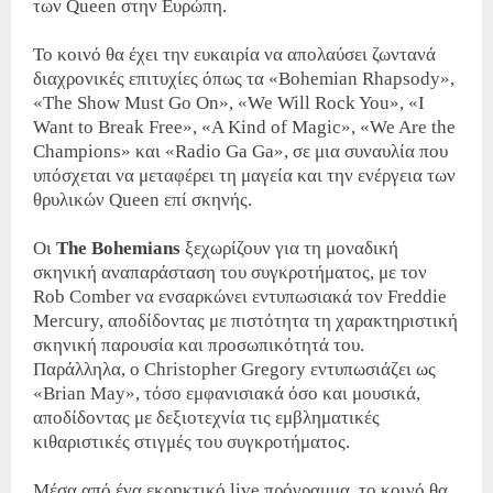
των Queen στην Ευρώπη.
Το κοινό θα έχει την ευκαιρία να απολαύσει ζωντανά
διαχρονικές επιτυχίες όπως τα «Bohemian Rhapsody»,
«The Show Must Go On», «We Will Rock You», «I
Want to Break Free», «A Kind of Magic», «We Are the
Champions» και «Radio Ga Ga», σε μια συναυλία που
υπόσχεται να μεταφέρει τη μαγεία και την ενέργεια των
θρυλικών Queen επί σκηνής.
Οι
The Bohemians
ξεχωρίζουν για τη μοναδική
σκηνική αναπαράσταση του συγκροτήματος, με τον
Rob Comber να ενσαρκώνει εντυπωσιακά τον Freddie
Mercury, αποδίδοντας με πιστότητα τη χαρακτηριστική
σκηνική παρουσία και προσωπικότητά του.
Παράλληλα, ο Christopher Gregory εντυπωσιάζει ως
«Brian May», τόσο εμφανισιακά όσο και μουσικά,
αποδίδοντας με δεξιοτεχνία τις εμβληματικές
κιθαριστικές στιγμές του συγκροτήματος.
Μέσα από ένα εκρηκτικό live πρόγραμμα, το κοινό θα