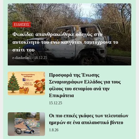
ΕΙΔΗΣΕΙΣ
Φωκίδα: απανθρακώθηκε οδηγός στο
αυτοκίνητό του ενώ καιγόταν ταυτόχρονα το
σπίτι του
e-diaskedasi
-
16.12.25
Προσφορά της Ένωσης
Σεναριογράφων Ελλάδος για τους
φίλους του σεναρίου ανά την
Επικράτεια
15.12.25
Οι πιο επικές γκάφες των τελευταίων
ημερών σε ένα απολαυστικό βίντεο
1.8.26