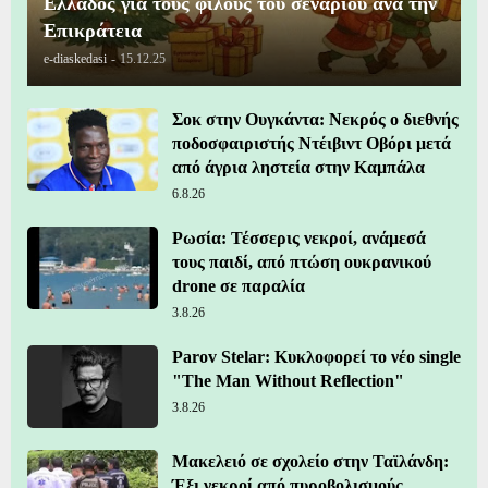
Ελλάδος για τους φίλους του σεναρίου ανά την
Επικράτεια
e-diaskedasi
-
15.12.25
Σοκ στην Ουγκάντα: Νεκρός ο διεθνής
ποδοσφαιριστής Ντέιβιντ Οβόρι μετά
από άγρια ληστεία στην Καμπάλα
6.8.26
Ρωσία: Τέσσερις νεκροί, ανάμεσά
τους παιδί, από πτώση ουκρανικού
drone σε παραλία
3.8.26
Parov Stelar: Κυκλοφορεί το νέο single
"The Man Without Reflection"
3.8.26
Μακελειό σε σχολείο στην Ταϊλάνδη:
Έξι νεκροί από πυροβολισμούς