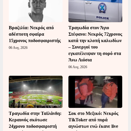
Βραζιλία: Νεκρός από
Τραγωδία στον Άγιο
αδέσποτη σφαίρα
Στέφανο: Νεκρός 72χρονος
15χρονος ποδοσφαιριστής
κατά την κλοπή καλωδίων
– Συνεργοί του
06 Αυγ, 2026
εγκατέλειψαν τη σορό στα
Άνω Λιόσια
06 Αυγ, 2026
Τραγωδία στην Ταϊλάνδη:
Σοκ στο Μεξικό: Νεκρός
Κεραυνός σκότωσε
TikToker από πυρά
24χρονο ποδοσφαιριστή
αγνώστων ενώ έκανε live