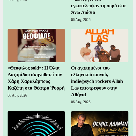
εγκατέλειψαν τη σορό στα
Άνω Λιόσια
06 Αυγ, 2026
«Θεόφιλος sold»: Η Όλια
Οι αγαπημένοι του
Λαζαρίδου σκηνοθετεί τον
ελληνικού κοινού,
Χάρη Χαραλάμπους
indie/psych rockers Allah-
Καζέπη στο Θέατρο Ψυρρή
Las επιστρέφουν στην
Αθήνα!
06 Αυγ, 2026
06 Αυγ, 2026