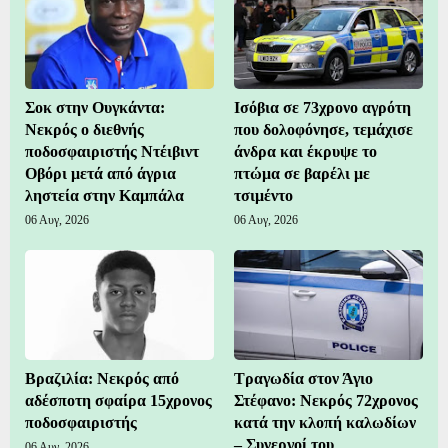
Σοκ στην Ουγκάντα:
Ισόβια σε 73χρονο αγρότη
Νεκρός ο διεθνής
που δολοφόνησε, τεμάχισε
ποδοσφαιριστής Ντέιβιντ
άνδρα και έκρυψε το
Οβόρι μετά από άγρια
πτώμα σε βαρέλι με
ληστεία στην Καμπάλα
τσιμέντο
06 Αυγ, 2026
06 Αυγ, 2026
Βραζιλία: Νεκρός από
Τραγωδία στον Άγιο
αδέσποτη σφαίρα 15χρονος
Στέφανο: Νεκρός 72χρονος
ποδοσφαιριστής
κατά την κλοπή καλωδίων
– Συνεργοί του
06 Αυγ, 2026