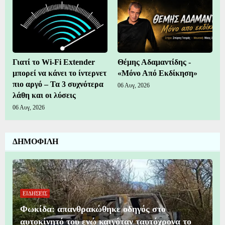
Γιατί το Wi-Fi Extender
Θέμης Αδαμαντίδης -
μπορεί να κάνει το ίντερνετ
«Μόνο Από Εκδίκηση»
πιο αργό – Τα 3 συχνότερα
06 Αυγ, 2026
λάθη και οι λύσεις
06 Αυγ, 2026
ΔΗΜΟΦΙΛΗ
ΕΙΔΗΣΕΙΣ
Φωκίδα: απανθρακώθηκε οδηγός στο
αυτοκίνητό του ενώ καιγόταν ταυτόχρονα το