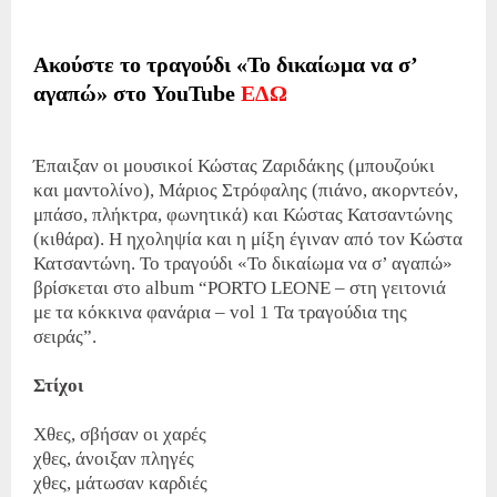
Ακούστε το τραγούδι «Το δικαίωμα να σ’
αγαπώ» στο YouTube
ΕΔΩ
Έπαιξαν οι μουσικοί Κώστας Ζαριδάκης (μπουζούκι
και μαντολίνο), Μάριος Στρόφαλης (πιάνο, ακορντεόν,
μπάσο, πλήκτρα, φωνητικά) και Κώστας Κατσαντώνης
(κιθάρα). Η ηχοληψία και η μίξη έγιναν από τον Kώστα
Κατσαντώνη. Το τραγούδι «Το δικαίωμα να σ’ αγαπώ»
βρίσκεται στο album “PORTO LEONE – στη γειτονιά
με τα κόκκινα φανάρια – vol 1 Τα τραγούδια της
σειράς”.
Στίχοι
Χθες, σβήσαν οι χαρές
χθες, άνοιξαν πληγές
χθες, μάτωσαν καρδιές