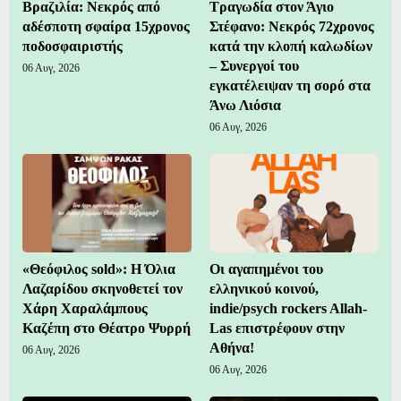
Βραζιλία: Νεκρός από
Τραγωδία στον Άγιο
αδέσποτη σφαίρα 15χρονος
Στέφανο: Νεκρός 72χρονος
ποδοσφαιριστής
κατά την κλοπή καλωδίων
– Συνεργοί του
06 Αυγ, 2026
εγκατέλειψαν τη σορό στα
Άνω Λιόσια
06 Αυγ, 2026
«Θεόφιλος sold»: Η Όλια
Οι αγαπημένοι του
Λαζαρίδου σκηνοθετεί τον
ελληνικού κοινού,
Χάρη Χαραλάμπους
indie/psych rockers Allah-
Καζέπη στο Θέατρο Ψυρρή
Las επιστρέφουν στην
Αθήνα!
06 Αυγ, 2026
06 Αυγ, 2026