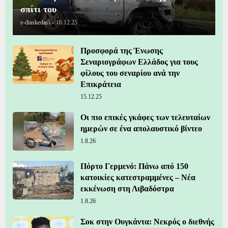
σπίτι του
e-diaskedasi
-
16.12.25
Προσφορά της Ένωσης
Σεναριογράφων Ελλάδος για τους
φίλους του σεναρίου ανά την
Επικράτεια
15.12.25
Οι πιο επικές γκάφες των τελευταίων
ημερών σε ένα απολαυστικό βίντεο
1.8.26
Πόρτο Γερμενό: Πάνω από 150
κατοικίες κατεστραμμένες – Νέα
εκκένωση στη Λιβαδόστρα
1.8.26
Σοκ στην Ουγκάντα: Νεκρός ο διεθνής