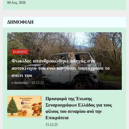
06 Αυγ, 2026
ΔΗΜΟΦΙΛΗ
ΕΙΔΗΣΕΙΣ
Φωκίδα: απανθρακώθηκε οδηγός στο
αυτοκίνητό του ενώ καιγόταν ταυτόχρονα το
σπίτι του
e-diaskedasi
-
16.12.25
Προσφορά της Ένωσης
Σεναριογράφων Ελλάδος για τους
φίλους του σεναρίου ανά την
Επικράτεια
15.12.25