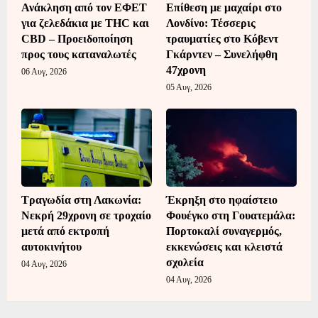
Ανάκληση από τον ΕΦΕΤ
Επίθεση με μαχαίρι στο
για ζελεδάκια με THC και
Λονδίνο: Τέσσερις
CBD – Προειδοποίηση
τραυματίες στο Κόβεντ
προς τους καταναλωτές
Γκάρντεν – Συνελήφθη
47χρονη
06 Αυγ, 2026
05 Αυγ, 2026
Τραγωδία στη Λακωνία:
Έκρηξη στο ηφαίστειο
Νεκρή 29χρονη σε τροχαίο
Φουέγκο στη Γουατεμάλα:
μετά από εκτροπή
Πορτοκαλί συναγερμός,
αυτοκινήτου
εκκενώσεις και κλειστά
σχολεία
04 Αυγ, 2026
04 Αυγ, 2026