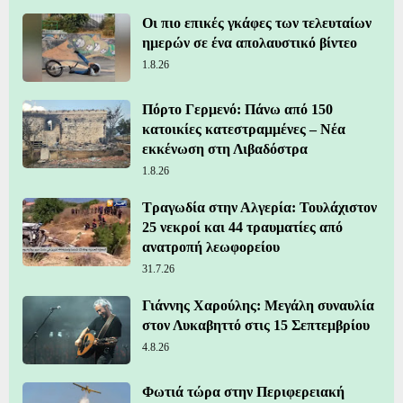
Οι πιο επικές γκάφες των τελευταίων
ημερών σε ένα απολαυστικό βίντεο
1.8.26
Πόρτο Γερμενό: Πάνω από 150
κατοικίες κατεστραμμένες – Νέα
εκκένωση στη Λιβαδόστρα
1.8.26
Τραγωδία στην Αλγερία: Τουλάχιστον
25 νεκροί και 44 τραυματίες από
ανατροπή λεωφορείου
31.7.26
Γιάννης Χαρούλης: Μεγάλη συναυλία
στον Λυκαβηττό στις 15 Σεπτεμβρίου
4.8.26
Φωτιά τώρα στην Περιφερειακή