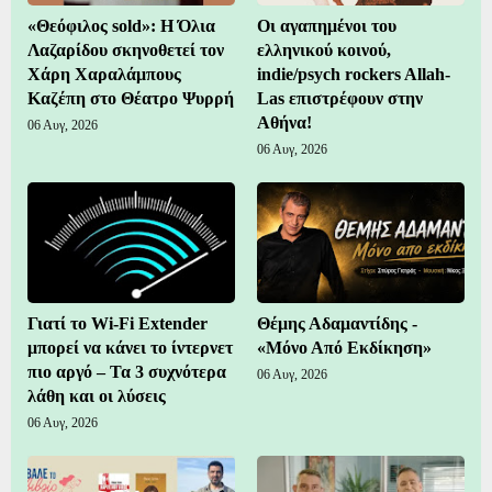
«Θεόφιλος sold»: Η Όλια
Οι αγαπημένοι του
Λαζαρίδου σκηνοθετεί τον
ελληνικού κοινού,
Χάρη Χαραλάμπους
indie/psych rockers Allah-
Καζέπη στο Θέατρο Ψυρρή
Las επιστρέφουν στην
Αθήνα!
06 Αυγ, 2026
06 Αυγ, 2026
Γιατί το Wi-Fi Extender
Θέμης Αδαμαντίδης -
μπορεί να κάνει το ίντερνετ
«Μόνο Από Εκδίκηση»
πιο αργό – Τα 3 συχνότερα
06 Αυγ, 2026
λάθη και οι λύσεις
06 Αυγ, 2026