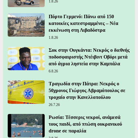
1.8.26
Πόρτο Γερμενό: Πάνω από 150
κατοικίες κατεστραμμένες – Νέα
εκκένωση στη Λιβαδόστρα
1.8.26
Σοκ στην Ουγκάντα: Νεκρός ο διεθνής
ποδοσφαιριστής Ντέιβιντ Οβόρι μετά
από άγρια ληστεία στην Καμπάλα
6.8.26
Τραγωδία στην Πάτρα: Νεκρός ο
50χρονος Γιώργος Αβραμόπουλος σε
τροχαίο στην Κανελλοπούλου
26.7.26
Ρωσία: Τέσσερις νεκροί, ανάμεσά
τους παιδί, από πτώση ουκρανικού
drone σε παραλία