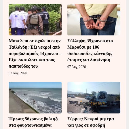
Μακελειό σε σχολείο στην
Σύλληψη 35χρονου στο
Ταϊλάνδη: Έξι νεκροί από
Μαρούσι με 106
πυροβολισμούς 14χρονου –
συσκευασίες κάνναβης
Είχε σκοτώσει και τους
έτοιμες για διακίνηση
παππούδες του
07 Αυγ, 2026
07 Αυγ, 2026
Ήρωας 56χρονος βούτηξε
Σέρρες: Νεκροί μητέρα
στα φουρτουνιασμένα
και γιος σε σφοδρή