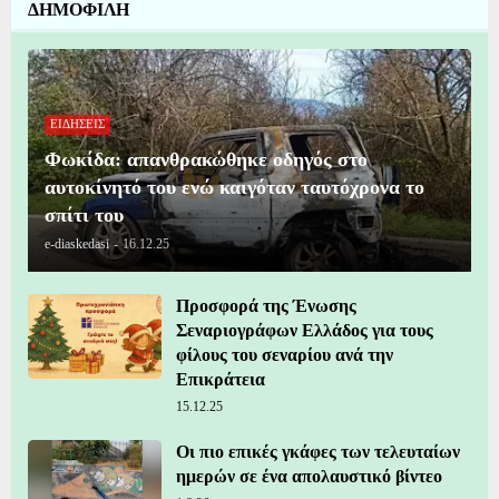
ΔΗΜΟΦΙΛΗ
ΕΙΔΗΣΕΙΣ
Φωκίδα: απανθρακώθηκε οδηγός στο
αυτοκίνητό του ενώ καιγόταν ταυτόχρονα το
σπίτι του
e-diaskedasi
-
16.12.25
Προσφορά της Ένωσης
Σεναριογράφων Ελλάδος για τους
φίλους του σεναρίου ανά την
Επικράτεια
15.12.25
Οι πιο επικές γκάφες των τελευταίων
ημερών σε ένα απολαυστικό βίντεο