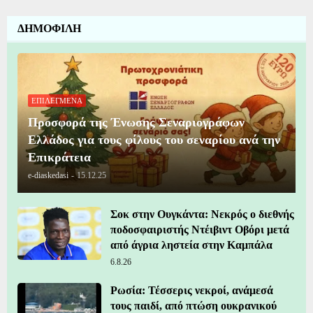
ΔΗΜΟΦΙΛΗ
ΕΠΙΛΕΓΜΕΝΑ
Προσφορά της Ένωσης Σεναριογράφων
Ελλάδος για τους φίλους του σεναρίου ανά την
Επικράτεια
e-diaskedasi
-
15.12.25
Σοκ στην Ουγκάντα: Νεκρός ο διεθνής
ποδοσφαιριστής Ντέιβιντ Οβόρι μετά
από άγρια ληστεία στην Καμπάλα
6.8.26
Ρωσία: Τέσσερις νεκροί, ανάμεσά
τους παιδί, από πτώση ουκρανικού