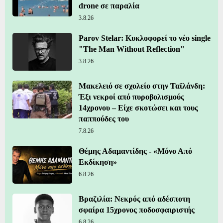
drone σε παραλία
3.8.26
Parov Stelar: Κυκλοφορεί το νέο single
"The Man Without Reflection"
3.8.26
Μακελειό σε σχολείο στην Ταϊλάνδη:
Έξι νεκροί από πυροβολισμούς
14χρονου – Είχε σκοτώσει και τους
παππούδες του
7.8.26
Θέμης Αδαμαντίδης - «Μόνο Από
Εκδίκηση»
6.8.26
Βραζιλία: Νεκρός από αδέσποτη
σφαίρα 15χρονος ποδοσφαιριστής
6.8.26