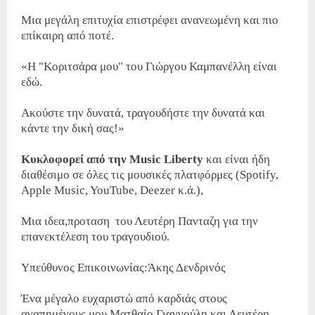
Μια μεγάλη επιτυχία επιστρέφει ανανεωμένη και πιο
επίκαιρη από ποτέ.
«Η "Κοριτσάρα μου" του Γιώργου Καμπανέλλη είναι
εδώ.
Ακούστε την δυνατά, τραγουδήστε την δυνατά και
κάντε την δική σας!»
Κυκλοφορεί από την
Music Liberty
και είναι ήδη
διαθέσιμο σε όλες τις μουσικές πλατφόρμες (Spotify,
Apple Music, YouTube, Deezer κ.ά.),
Μια ιδεα,προταση του Λευτέρη Πανταζη για την
επανεκτέλεση του τραγουδιού.
Υπεύθυνος Επικοινωνίας:Άκης Δενδρινός
Ένα μέγαλο ευχαριστώ από καρδιάς στους
αγαπημένους μου Ματθαίο Γιαννούλη και Λευτέρη