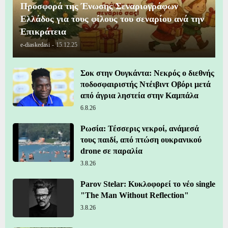
Προσφορά της Ένωσης Σεναριογράφων
Ελλάδος για τους φίλους του σεναρίου ανά την
Επικράτεια
e-diaskedasi
-
15.12.25
Σοκ στην Ουγκάντα: Νεκρός ο διεθνής
ποδοσφαιριστής Ντέιβιντ Οβόρι μετά
από άγρια ληστεία στην Καμπάλα
6.8.26
Ρωσία: Τέσσερις νεκροί, ανάμεσά
τους παιδί, από πτώση ουκρανικού
drone σε παραλία
3.8.26
Parov Stelar: Κυκλοφορεί το νέο single
"The Man Without Reflection"
3.8.26