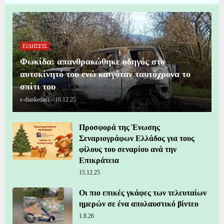
ΕΙΔΗΣΕΙΣ
Φωκίδα: απανθρακώθηκε οδηγός στο
αυτοκίνητό του ενώ καιγόταν ταυτόχρονα το
σπίτι του
e-diaskedasi
-
16.12.25
Προσφορά της Ένωσης
Σεναριογράφων Ελλάδος για τους
φίλους του σεναρίου ανά την
Επικράτεια
15.12.25
Οι πιο επικές γκάφες των τελευταίων
ημερών σε ένα απολαυστικό βίντεο
1.8.26