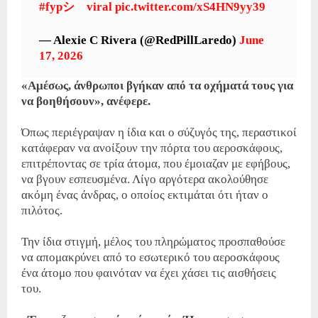
#fypシ゚viral
pic.twitter.com/xS4HN9yy39
— Alexie C Rivera (@RedPillLaredo)
June
17, 2026
«Αμέσως, άνθρωποι βγήκαν από τα οχήματά τους για
να βοηθήσουν», ανέφερε.
Όπως περιέγραψαν η ίδια και ο σύζυγός της, περαστικοί
κατάφεραν να ανοίξουν την πόρτα του αεροσκάφους,
επιτρέποντας σε τρία άτομα, που έμοιαζαν με εφήβους,
να βγουν εσπευσμένα. Λίγο αργότερα ακολούθησε
ακόμη ένας άνδρας, ο οποίος εκτιμάται ότι ήταν ο
πιλότος.
Την ίδια στιγμή, μέλος του πληρώματος προσπαθούσε
να απομακρύνει από το εσωτερικό του αεροσκάφους
ένα άτομο που φαινόταν να έχει χάσει τις αισθήσεις
του.