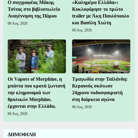
Ο συγγραφέας Μάκης
«Καλημέρα Ελλάδα»:
Τσίτας στο βιβλιοπωλείο
Κυκλοφόρησε το πρώτο
Αναγέννηση της Πάρου
trailer με Άκη Παυλόπουλο
και Βασίλη Χιώτη
06 Αυγ, 2026
06 Αυγ, 2026
Οι Vapors of Morphine, η
Τραγωδία στην Ταϊλάνδη:
μπάντα που κρατά ζωντανή
Κεραυνός σκότωσε
την κληρονομιά των
24χρονο ποδοσφαιριστή
θρυλικών Morphine,
στη διάρκεια αγώνα
έρχονται στην Ελλάδα.
06 Αυγ, 2026
06 Αυγ, 2026
ΔΗΜΟΦΙΛΗ