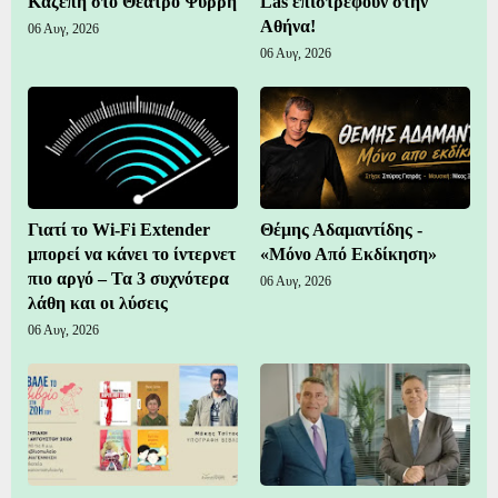
Καζέπη στο Θέατρο Ψυρρή
Las επιστρέφουν στην
Αθήνα!
06 Αυγ, 2026
06 Αυγ, 2026
Γιατί το Wi-Fi Extender
Θέμης Αδαμαντίδης -
μπορεί να κάνει το ίντερνετ
«Μόνο Από Εκδίκηση»
πιο αργό – Τα 3 συχνότερα
06 Αυγ, 2026
λάθη και οι λύσεις
06 Αυγ, 2026