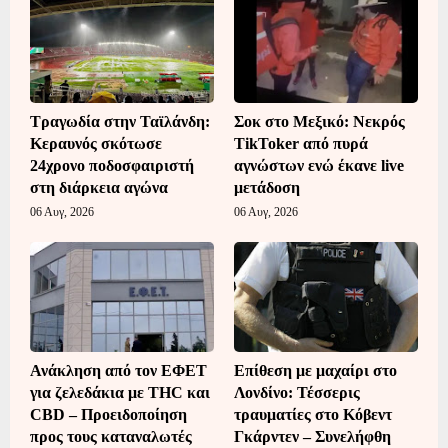
Τραγωδία στην Ταϊλάνδη:
Σοκ στο Μεξικό: Νεκρός
Κεραυνός σκότωσε
TikToker από πυρά
24χρονο ποδοσφαιριστή
αγνώστων ενώ έκανε live
στη διάρκεια αγώνα
μετάδοση
06 Αυγ, 2026
06 Αυγ, 2026
Ανάκληση από τον ΕΦΕΤ
Επίθεση με μαχαίρι στο
για ζελεδάκια με THC και
Λονδίνο: Τέσσερις
CBD – Προειδοποίηση
τραυματίες στο Κόβεντ
προς τους καταναλωτές
Γκάρντεν – Συνελήφθη