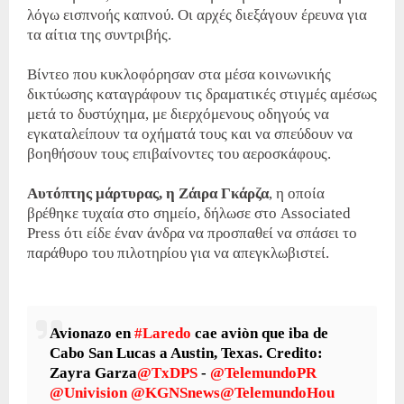
λόγω εισπνοής καπνού. Οι αρχές διεξάγουν έρευνα για
τα αίτια της συντριβής.
Βίντεο που κυκλοφόρησαν στα μέσα κοινωνικής
δικτύωσης καταγράφουν τις δραματικές στιγμές αμέσως
μετά το δυστύχημα, με διερχόμενους οδηγούς να
εγκαταλείπουν τα οχήματά τους και να σπεύδουν να
βοηθήσουν τους επιβαίνοντες του αεροσκάφους.
Αυτόπτης μάρτυρας, η Ζάιρα Γκάρζα
, η οποία
βρέθηκε τυχαία στο σημείο, δήλωσε στο Associated
Press ότι είδε έναν άνδρα να προσπαθεί να σπάσει το
παράθυρο του πιλοτηρίου για να απεγκλωβιστεί.
Avionazo en
#Laredo
cae aviòn que iba de
Cabo San Lucas a Austin, Texas. Credito:
Zayra Garza
@TxDPS
-
@TelemundoPR
@Univision
@KGNSnews
@TelemundoHou