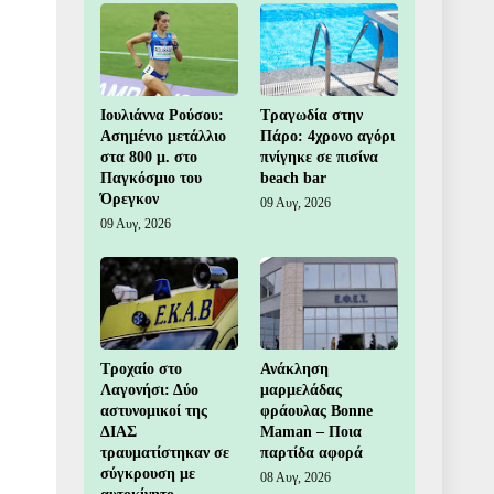
Ιουλιάννα Ρούσου:
Τραγωδία στην
Ασημένιο μετάλλιο
Πάρο: 4χρονο αγόρι
στα 800 μ. στο
πνίγηκε σε πισίνα
Παγκόσμιο του
beach bar
Όρεγκον
09 Αυγ, 2026
09 Αυγ, 2026
Τροχαίο στο
Ανάκληση
Λαγονήσι: Δύο
μαρμελάδας
αστυνομικοί της
φράουλας Bonne
ΔΙΑΣ
Maman – Ποια
τραυματίστηκαν σε
παρτίδα αφορά
σύγκρουση με
08 Αυγ, 2026