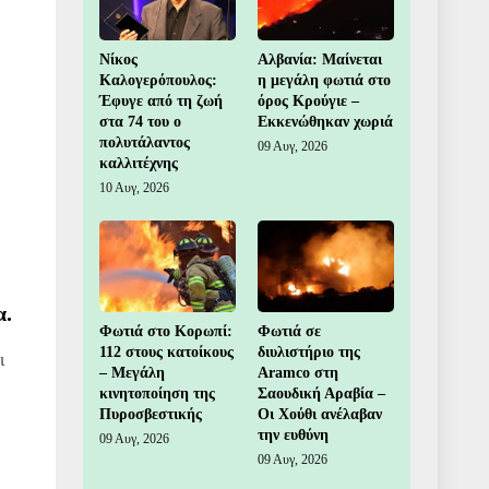
Νίκος
Αλβανία: Μαίνεται
Καλογερόπουλος:
η μεγάλη φωτιά στο
Έφυγε από τη ζωή
όρος Κρούγιε –
στα 74 του ο
Εκκενώθηκαν χωριά
πολυτάλαντος
09 Αυγ, 2026
καλλιτέχνης
10 Αυγ, 2026
α.
Φωτιά στο Κορωπί:
Φωτιά σε
112 στους κατοίκους
διυλιστήριο της
ι
– Μεγάλη
Aramco στη
κινητοποίηση της
Σαουδική Αραβία –
Πυροσβεστικής
Οι Χούθι ανέλαβαν
την ευθύνη
09 Αυγ, 2026
09 Αυγ, 2026