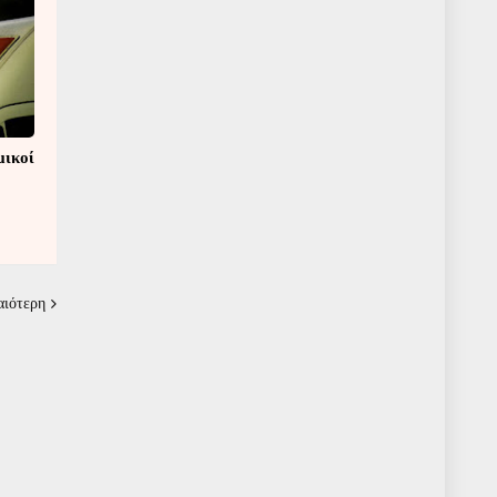
μικοί
αιότερη