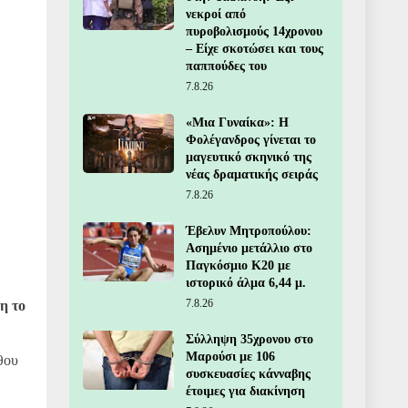
νεκροί από
πυροβολισμούς 14χρονου
– Είχε σκοτώσει και τους
παππούδες του
7.8.26
«Μια Γυναίκα»: Η
Φολέγανδρος γίνεται το
μαγευτικό σκηνικό της
νέας δραματικής σειράς
7.8.26
Έβελυν Μητροπούλου:
Ασημένιο μετάλλιο στο
Παγκόσμιο Κ20 με
ιστορικό άλμα 6,44 μ.
7.8.26
η το
Σύλληψη 35χρονου στο
Μαρούσι με 106
θου
συσκευασίες κάνναβης
έτοιμες για διακίνηση