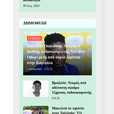
αυτοκίνητο
09 Αυγ, 2026
ΔΗΜΟΦΙΛΗ
ΕΙΔΗΣΕΙΣ
Σοκ στην Ουγκάντα: Νεκρός ο
διεθνής ποδοσφαιριστής Ντέιβιντ
Οβόρι μετά από άγρια ληστεία
στην Καμπάλα
e-diaskedasi
-
6.8.26
Βραζιλία: Νεκρός από
αδέσποτη σφαίρα
15χρονος ποδοσφαιριστής
6.8.26
Μακελειό σε σχολείο
στην Ταϊλάνδη: Έξι