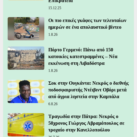
Επικράτεια
15.12.25
Οι πιο επικές γκάφες των τελευταίων
ημερών σε ένα απολαυστικό βίντεο
1.8.26
Πόρτο Γερμενό: Πάνω από 150
κατοικίες κατεστραμμένες – Νέα
εκκένωση στη Λιβαδόστρα
1.8.26
Σοκ στην Ουγκάντα: Νεκρός ο διεθνής
ποδοσφαιριστής Ντέιβιντ Οβόρι μετά
από άγρια ληστεία στην Καμπάλα
6.8.26
Τραγωδία στην Πάτρα: Νεκρός ο
50χρονος Γιώργος Αβραμόπουλος σε
τροχαίο στην Κανελλοπούλου