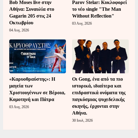
Bob Moses live στην
Parov Stelar: Κυκλοφορεί
Αθήνα: Συναυλία στο
το νέο single "The Man
Gagarin 205 στις 24
Without Reflection"
Οκτωβρίου
03 Αυγ, 2026
04 Αυγ, 2026
«Καρυοθραύστης»: Η
Οι Gong, ένα από τα πιο
μαγεία των
ιστορικά, ιδιαίτερα και
Χριστουγέννων σε Βέροια,
επιδραστικά ονόματα της
Κομοτηνή και Πάτρα
παγκόσμιας ψυχεδελικής
σκηνής, έρχονται στην
03 Αυγ, 2026
Αθήνα.
30 Ιουλ, 2026