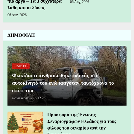
πιο αργό – Τα 3 συχνότερα
06 Αυγ, 2026
λάθη και οι λύσεις
06 Αυγ, 2026
ΔΗΜΟΦΙΛΗ
ΕΙΔΗΣΕΙΣ
Φωκίδα: απανθρακώθηκε οδηγός στο
αυτοκίνητό του ενώ καιγόταν ταυτόχρονα το
σπίτι του
e-diaskedasi
-
16.12.25
Προσφορά της Ένωσης
Σεναριογράφων Ελλάδος για τους
φίλους του σεναρίου ανά την