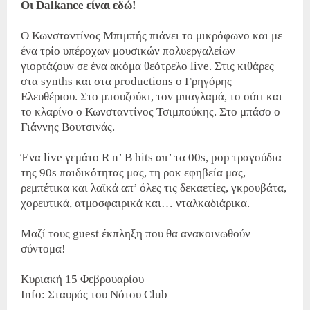
Οι Dalkance είναι εδώ!
Ο Κωνσταντίνος Μπιμπής πιάνει το μικρόφωνο και με
ένα τρίο υπέροχων μουσικών πολυεργαλείων
γιορτάζουν σε ένα ακόμα θεότρελο live. Στις κιθάρες
στα synths και στα productions ο Γρηγόρης
Ελευθέριου. Στο μπουζούκι, τον μπαγλαμά, το ούτι και
το κλαρίνο ο Κωνσταντίνος Τσιμπούκης. Στο μπάσο ο
Γιάννης Βουτσινάς.
Ένα live γεμάτο R n’ Β hits απ’ τα 00s, pop τραγούδια
της 90s παιδικότητας μας, τη ροκ εφηβεία μας,
ρεμπέτικα και λαϊκά απ’ όλες τις δεκαετίες, γκρουβάτα,
χορευτικά, ατμοσφαιρικά και… νταλκαδιάρικα.
Μαζί τους guest έκπληξη που θα ανακοινωθούν
σύντομα!
Κυριακή 15 Φεβρουαρίου
Info: Σταυρός του Νότου Club