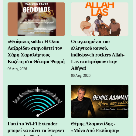
«Θεόφιλος sold»: Η Όλια
Οι αγαπημένοι του
Λαζαρίδου σκηνοθετεί τον
ελληνικού κοινού,
Χάρη Χαραλάμπους
indie/psych rockers Allah-
Καζέπη στο Θέατρο Ψυρρή
Las επιστρέφουν στην
Αθήνα!
06 Αυγ, 2026
06 Αυγ, 2026
Γιατί το Wi-Fi Extender
Θέμης Αδαμαντίδης -
μπορεί να κάνει το ίντερνετ
«Μόνο Από Εκδίκηση»