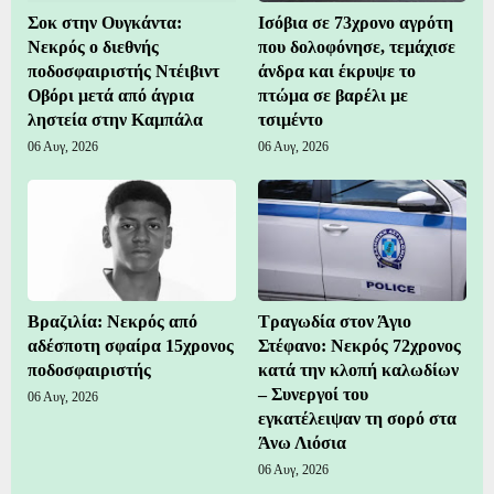
Σοκ στην Ουγκάντα:
Ισόβια σε 73χρονο αγρότη
Νεκρός ο διεθνής
που δολοφόνησε, τεμάχισε
ποδοσφαιριστής Ντέιβιντ
άνδρα και έκρυψε το
Οβόρι μετά από άγρια
πτώμα σε βαρέλι με
ληστεία στην Καμπάλα
τσιμέντο
06 Αυγ, 2026
06 Αυγ, 2026
Βραζιλία: Νεκρός από
Τραγωδία στον Άγιο
αδέσποτη σφαίρα 15χρονος
Στέφανο: Νεκρός 72χρονος
ποδοσφαιριστής
κατά την κλοπή καλωδίων
– Συνεργοί του
06 Αυγ, 2026
εγκατέλειψαν τη σορό στα
Άνω Λιόσια
06 Αυγ, 2026