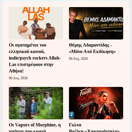
Οι αγαπημένοι του
Θέμης Αδαμαντίδης -
ελληνικού κοινού,
«Μόνο Από Εκδίκηση»
indie/psych rockers Allah-
06 Αυγ, 2026
Las επιστρέφουν στην
Αθήνα!
06 Αυγ, 2026
Οι Vapors of Morphine, η
Γιώτα
μπάντα που κρατά
Βοζίκη-«Χαρτομάντηλα»