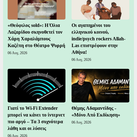
«Θεόφιλος sold»: Η Όλια
Οι αγαπημένοι του
Λαζαρίδου σκηνοθετεί τον
ελληνικού κοινού,
Χάρη Χαραλάμπους
indie/psych rockers Allah-
Καζέπη στο Θέατρο Ψυρρή
Las επιστρέφουν στην
Αθήνα!
06 Αυγ, 2026
06 Αυγ, 2026
Γιατί το Wi-Fi Extender
Θέμης Αδαμαντίδης -
μπορεί να κάνει το ίντερνετ
«Μόνο Από Εκδίκηση»
πιο αργό – Τα 3 συχνότερα
06 Αυγ, 2026
λάθη και οι λύσεις
06 Αυγ, 2026