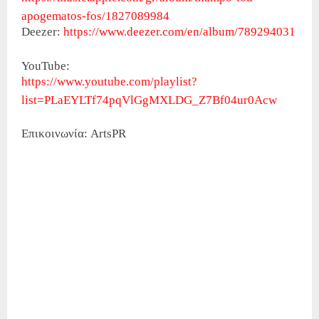
apogematos-fos/1827089984
Deezer:
https://www.deezer.com/en/album/789294031
YouTube:
https://www.youtube.com/playlist?
list=PLaEYLTf74pqVlGgMXLDG_Z7Bf04ur0Acw
Επικοινωνία: ArtsPR