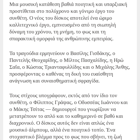
Μια μουσική κατάθεση βαθιά ποιητική και υπαρξιακή
προστίθεται στο πολύχρονο και γόνιμο έργο του
συνθέτη. Ο νέος του δίσκος αποτελεί ένα ώριμο
καλλιτεχνικό έργο, εμπνευσμένο από τη σιωπηλή
δύναμη του χρόνου, τη μνήμη, το φως και τη
σπαρακτική ομορφιά της ανθρώπινης εμπειρίας.
Τα τραγούδια ερμηνεύουν ο Βασίλης Γισδάκης, ο
Παντελής Θεοχαρίδης, ο Μίλτος Πασχαλίδης, η Ηρώ
Σαΐα, ο Κώστας Τριανταφυλλίδης και ο Μιχάλης Άνθης,
προσφέροντας ο καθένας τη δική του ευαίσθητη
ανάγνωση και συναισθηματική σφραγίδα.
Τους στίχους υπογράφουν, εκτός από τον ίδιο τον
συνθέτη, ο Φίλιππος Γράψας, ο Οδυσσέας Ιωάννου και
ο Μάκης Τσίτας — δημιουργοί που γνωρίζουν να
μετατρέπουν το απλό και το καθημερινό σε βαθύ και
διαχρονικό. Ο δίσκος αυτός δεν είναι απλώς ένα
μουσικό άλμπουμ, αλλά ένα ποιητικό τοπίο. Ένα
στοχαστικό βλέμμα προς το φως που σβήνει, τη ζωή