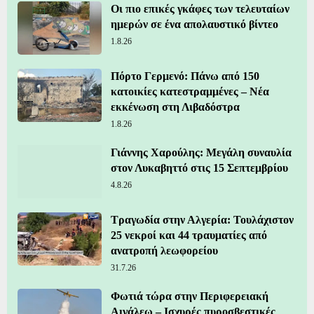
Οι πιο επικές γκάφες των τελευταίων
ημερών σε ένα απολαυστικό βίντεο
1.8.26
Πόρτο Γερμενό: Πάνω από 150
κατοικίες κατεστραμμένες – Νέα
εκκένωση στη Λιβαδόστρα
1.8.26
Γιάννης Χαρούλης: Μεγάλη συναυλία
στον Λυκαβηττό στις 15 Σεπτεμβρίου
4.8.26
Τραγωδία στην Αλγερία: Τουλάχιστον
25 νεκροί και 44 τραυματίες από
ανατροπή λεωφορείου
31.7.26
Φωτιά τώρα στην Περιφερειακή
Αιγάλεω – Ισχυρές πυροσβεστικές