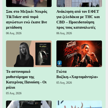
Σοκ στο Μεξικό: Νεκρός
Ανάκληση από τον ΕΦΕΤ
TikToker από πυρά
για ζελεδάκια με THC και
αγνώστων ενώ έκανε live
CBD – Προειδοποίηση
μετάδοση
προς τους καταναλωτές
06 Αυγ, 2026
06 Αυγ, 2026
Το αστυνομικό
Γιώτα
μυθιστόρημα της
Βοζίκη-«Χαρτομάντηλα»
Κατερίνας Πανούση - Οι
05 Αυγ, 2026
ρόλοι
05 Αυγ, 2026