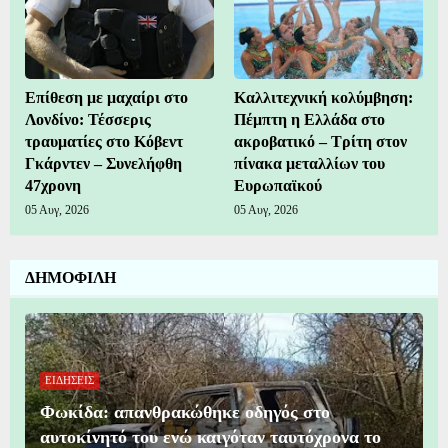
Επίθεση με μαχαίρι στο
Καλλιτεχνική κολύμβηση:
Λονδίνο: Τέσσερις
Πέμπτη η Ελλάδα στο
τραυματίες στο Κόβεντ
ακροβατικό – Τρίτη στον
Γκάρντεν – Συνελήφθη
πίνακα μεταλλίων του
47χρονη
Ευρωπαϊκού
05 Αυγ, 2026
05 Αυγ, 2026
ΔΗΜΟΦΙΛΗ
ΕΙΔΗΣΕΙΣ
Φωκίδα: απανθρακώθηκε οδηγός στο
αυτοκίνητό του ενώ καιγόταν ταυτόχρονα το