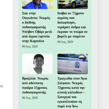
Σοκ στην
Ισόβια σε 73χρονο
Ουγκάντα: Νεκρός
αγρότη που
ο διεθνής
δολοφόνησε,
ποδοσφαιριστής
τεμάχισε άνδρα και
Ντέιβιντ Οβόρι μετά
έκρυψε το πτώμα σε
από άγρια ληστεία
βαρέλι με τσιμέντο
στην Καμπάλα
06 Αυγ, 2026
06 Αυγ, 2026
Βραζιλία: Νεκρός
Τραγωδία στον Άγιο
από αδέσποτη
Στέφανο: Νεκρός
σο
σφαίρα 15χρονος
72χρονος κατά την
ποδοσφαιριστής
κλοπή καλωδίων –
Συνεργοί του
06 Αυγ, 2026
εγκατέλειψαν τη
σορό στα Άνω