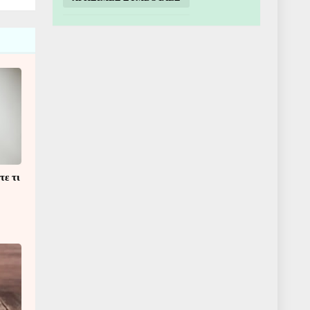
τε τι