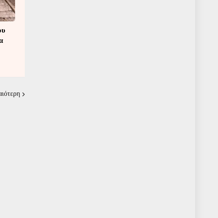
ου
α
αιότερη