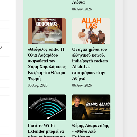
Λιόσια
06 Αυγ, 2026
υ
«Θεόφιλος sold»: Η
Οι αγαπημένοι του
Όλια Λαζαρίδου
ελληνικού κοινού,
σκηνοθετεί τον
indie/psych rockers
Χάρη Χαραλάμπους
Allah-Las
Καζέπη στο Θέατρο
επιστρέφουν στην
Ψυρρή
Αθήνα!
06 Αυγ, 2026
06 Αυγ, 2026
Γιατί το Wi-Fi
Θέμης Αδαμαντίδης
Extender μπορεί να
- «Μόνο Από