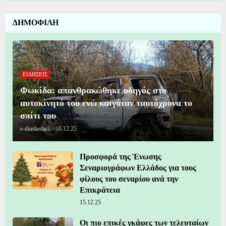
ΔΗΜΟΦΙΛΗ
ΕΙΔΗΣΕΙΣ
Φωκίδα: απανθρακώθηκε οδηγός στο
αυτοκίνητό του ενώ καιγόταν ταυτόχρονα το
σπίτι του
e-diaskedasi
-
16.12.25
Προσφορά της Ένωσης
Σεναριογράφων Ελλάδος για τους
φίλους του σεναρίου ανά την
Επικράτεια
15.12.25
Οι πιο επικές γκάφες των τελευταίων