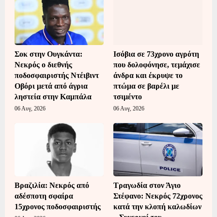
Σοκ στην Ουγκάντα:
Ισόβια σε 73χρονο αγρότη
Νεκρός ο διεθνής
που δολοφόνησε, τεμάχισε
ποδοσφαιριστής Ντέιβιντ
άνδρα και έκρυψε το
Οβόρι μετά από άγρια
πτώμα σε βαρέλι με
ληστεία στην Καμπάλα
τσιμέντο
06 Αυγ, 2026
06 Αυγ, 2026
Βραζιλία: Νεκρός από
Τραγωδία στον Άγιο
αδέσποτη σφαίρα
Στέφανο: Νεκρός 72χρονος
15χρονος ποδοσφαιριστής
κατά την κλοπή καλωδίων