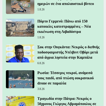
ημερών σε ένα απολαυστικό βίντεο
1.8.26
Πόρτο Γερμενό: Πάνω από 150
κατοικίες κατεστραμμένες – Νέα
εκκένωση στη Λιβαδόστρα
1.8.26
Σοκ στην Ουγκάντα: Νεκρός ο διεθνής
ποδοσφαιριστής Ντέιβιντ Οβόρι μετά
από άγρια ληστεία στην Καμπάλα
6.8.26
Ρωσία: Τέσσερις νεκροί, ανάμεσά
τους παιδί, από πτώση ουκρανικού
drone σε παραλία
3.8.26
Τραγωδία στην Πάτρα: Νεκρός ο
50χρονος Γιώργος Αβραμόπουλος σε