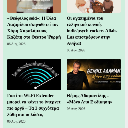
«Θεόφιλος sold»: Η Όλια
Οι αγαπημένοι του
Λαζαρίδου σκηνοθετεί τον
ελληνικού κοινού,
Χάρη Χαραλάμπους
indie/psych rockers Allah-
Καζέπη στο Θέατρο Ψυρρή
Las επιστρέφουν στην
Αθήνα!
06 Αυγ, 2026
06 Αυγ, 2026
Γιατί το Wi-Fi Extender
Θέμης Αδαμαντίδης -
μπορεί να κάνει το ίντερνετ
«Μόνο Από Εκδίκηση»
πιο αργό – Τα 3 συχνότερα
06 Αυγ, 2026
λάθη και οι λύσεις
06 Αυγ, 2026