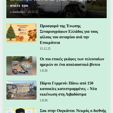
σπίτι του
e-diaskedasi
-
16.12.25
Προσφορά της Ένωσης
Σεναριογράφων Ελλάδος για τους
φίλους του σεναρίου ανά την
Επικράτεια
15.12.25
Οι πιο επικές γκάφες των τελευταίων
ημερών σε ένα απολαυστικό βίντεο
1.8.26
Πόρτο Γερμενό: Πάνω από 150
κατοικίες κατεστραμμένες – Νέα
εκκένωση στη Λιβαδόστρα
1.8.26
Σοκ στην Ουγκάντα: Νεκρός ο διεθνής