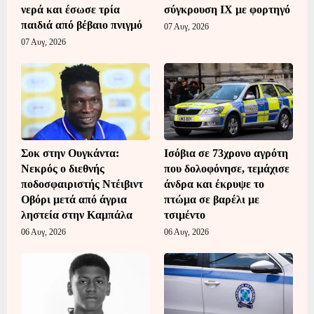
νερά και έσωσε τρία
σύγκρουση ΙΧ με φορτηγό
παιδιά από βέβαιο πνιγμό
07 Αυγ, 2026
07 Αυγ, 2026
Σοκ στην Ουγκάντα:
Ισόβια σε 73χρονο αγρότη
Νεκρός ο διεθνής
που δολοφόνησε, τεμάχισε
ποδοσφαιριστής Ντέιβιντ
άνδρα και έκρυψε το
Οβόρι μετά από άγρια
πτώμα σε βαρέλι με
ληστεία στην Καμπάλα
τσιμέντο
06 Αυγ, 2026
06 Αυγ, 2026