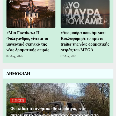
«Μια Γυναίκα»: Η
«Δυο μαύρα πουκάμισα»:
Φολέγανδρος γίνεται το
Κυκλοφόρησε το πρώτο
μαγευτικό σκηνικό της
trailer της νέας δραματικής
νέας δραματικής σειράς
σειράς του MEGA
07 Αυγ, 2026
07 Αυγ, 2026
ΔΗΜΟΦΙΛΗ
ΕΙΔΗΣΕΙΣ
Φωκίδα: απανθρακώθηκε οδηγός στο
αυτοκίνητό του ενώ καιγόταν ταυτόχρονα το